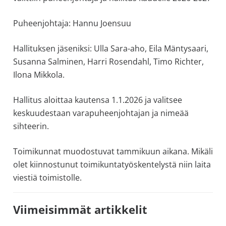
Puheenjohtaja: Hannu Joensuu
Hallituksen jäseniksi: Ulla Sara-aho, Eila Mäntysaari,
Susanna Salminen, Harri Rosendahl, Timo Richter,
Ilona Mikkola.
Hallitus aloittaa kautensa 1.1.2026 ja valitsee
keskuudestaan varapuheenjohtajan ja nimeää
sihteerin.
Toimikunnat muodostuvat tammikuun aikana. Mikäli
olet kiinnostunut toimikuntatyöskentelystä niin laita
viestiä toimistolle.
Ensisijainen
Viimeisimmät artikkelit
sivupalkki