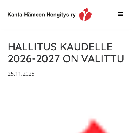
Hyppää
Hyppää
Hyppää
pääsisältöön
ensisijaiseen
alatunnisteeseen
sivupalkkiin
Toimintaa
Kanta-
ja
Hämeen
HALLITUS KAUDELLE
tietoa,
Hengitys
erityisesti
2026-2027 ON VALITTU
ry
jos
sinua
25.11.2025
koskettaa
astma,
keuhkoahtaumatauti,uniapnea,
muut
keuhkosairaudet,
huono
sisäilma
tai