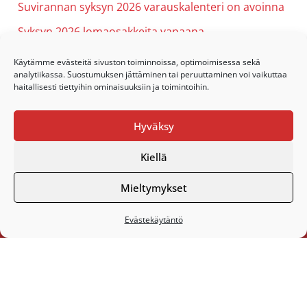
Suvirannan syksyn 2026 varauskalenteri on avoinna
Syksyn 2026 lomaosakkeita vapaana
Syksyn 2026 yhdistyksen liikuntaryhmät
Käytämme evästeitä sivuston toiminnoissa, optimoimisessa sekä
analytiikassa. Suostumuksen jättäminen tai peruuttaminen voi vaikuttaa
Toimisto on lomalla 19.6.-2.8.2026
haitallisesti tiettyihin ominaisuuksiin ja toimintoihin.
Kesäpäivä Suvirannassa to 25.6.
Hyväksy
Kiellä
Mieltymykset
Footer
Evästekäytäntö
Kanta-Hämeen Hengitys ry
Asentajantie 13
13500 Hämeenlinna
puh. 0400 164 021