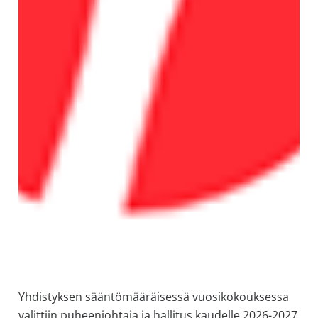
Yhdistyksen sääntömääräisessä vuosikokouksessa
valittiin puheenjohtaja ja hallitus kaudelle 2026-2027