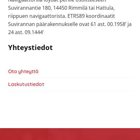
Suvirannantie 180, 14450 Rimmilä tai Hattula,
riippuen navigaattorista. ETRS89 koordinaatit
Suvirannan päärakennukselle ovat 61 ast. 00.1958’ ja
24 ast. 09.1444’
Ensisijainen
Yhteystiedot
sivupalkki
Ota yhteyttä
Laskutustiedot
Footer