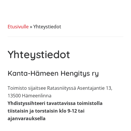
allergiat.
K-
H
Etusivulle
»
Yhteystiedot
Hengitys
ry
Yhteystiedot
Kanta-Hämeen Hengitys ry
Toimisto sijaitsee Ratasniityssä Asentajantie 13,
13500 Hämeenlinna
Yhdistyssihteeri tavattavissa toimistolla
tiistaisin ja torstaisin klo 9-12 tai
ajanvarauksella