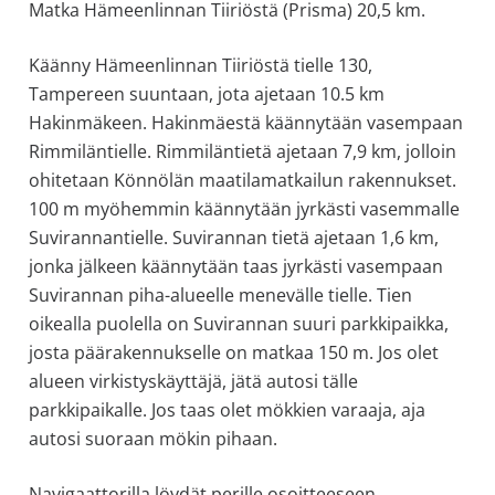
Matka Hämeenlinnan Tiiriöstä (Prisma) 20,5 km.
Käänny Hämeenlinnan Tiiriöstä tielle 130,
Tampereen suuntaan, jota ajetaan 10.5 km
Hakinmäkeen. Hakinmäestä käännytään vasempaan
Rimmiläntielle. Rimmiläntietä ajetaan 7,9 km, jolloin
ohitetaan Könnölän maatilamatkailun rakennukset.
100 m myöhemmin käännytään jyrkästi vasemmalle
Suvirannantielle. Suvirannan tietä ajetaan 1,6 km,
jonka jälkeen käännytään taas jyrkästi vasempaan
Suvirannan piha-alueelle menevälle tielle. Tien
oikealla puolella on Suvirannan suuri parkkipaikka,
josta päärakennukselle on matkaa 150 m. Jos olet
alueen virkistyskäyttäjä, jätä autosi tälle
parkkipaikalle. Jos taas olet mökkien varaaja, aja
autosi suoraan mökin pihaan.
Navigaattorilla löydät perille osoitteeseen