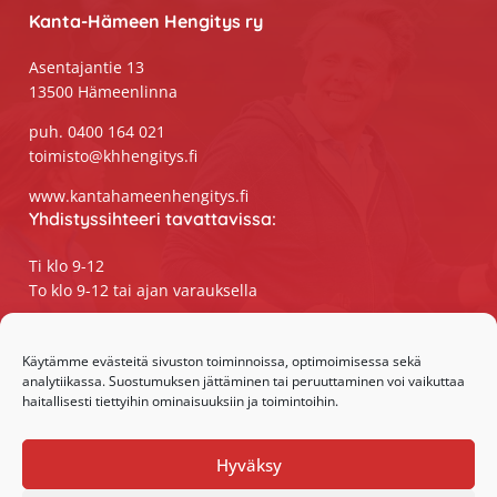
Kanta-Hämeen Hengitys ry
Asentajantie 13
13500 Hämeenlinna
puh. 0400 164 021
toimisto@khhengitys.fi
www.kantahameenhengitys.fi
Yhdistyssihteeri tavattavissa:
Ti klo 9-12
To klo 9-12 tai ajan varauksella
Puhelimitse ja sähköpostilla tavoitat
yhdistyssihteerin
Käytämme evästeitä sivuston toiminnoissa, optimoimisessa sekä
analytiikassa. Suostumuksen jättäminen tai peruuttaminen voi vaikuttaa
maanantaista perjantaihin klo 9-15
haitallisesti tiettyihin ominaisuuksiin ja toimintoihin.
Olemme somessa:
Hyväksy
Facebook
Instagram