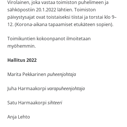
Virolainen, joka vastaa toimiston puhelimeen ja
allergiat.
sähköpostiin 20.1.2022 lähtien. Toimiston
K-
päivystysajat ovat toistaiseksi tiistai ja torstai klo 9–
H
12.
(Korona-
aikana
tapaamiset etukäteen sopien).
Hengitys
ry
Toimikuntien kokoonpanot ilmoitetaan
myöhemmin.
Hallitus 2022
Marita Pekkarinen
puheenjohtaja
Juha Harmaakorpi
varapuheenjohtaja
Satu Harmaakorpi
sihteeri
Anja Lehto