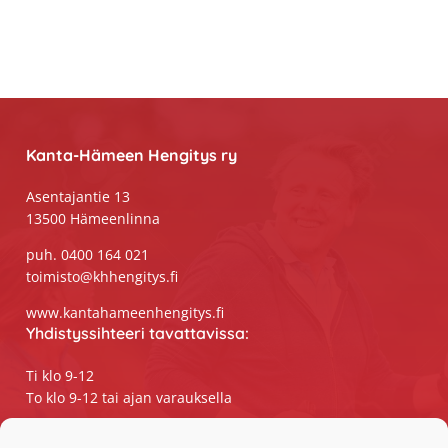
Footer
Kanta-Hämeen Hengitys ry
Asentajantie 13
13500 Hämeenlinna
puh. 0400 164 021
toimisto@khhengitys.fi
www.kantahameenhengitys.fi
Yhdistyssihteeri tavattavissa:
Ti klo 9-12
To klo 9-12 tai ajan varauksella
Puhelimitse ja sähköpostilla tavoitat