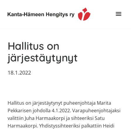
Hyppää
Hyppää
Hyppää
pääsisältöön
ensisijaiseen
alatunnisteeseen
sivupalkkiin
Toimintaa
Kanta-
ja
Hämeen
Hallitus on
tietoa,
Hengitys
erityisesti
järjestäytynyt
ry
jos
sinua
18.1.2022
koskettaa
astma,
keuhkoahtaumatauti,uniapnea,
muut
Hallitus on järjestäytynyt puheenjohtaja Marita
keuhkosairaudet,
Pekkarisen johdolla 4.1.2022. Varapuheenjohtajaksi
huono
valittiin Juha Harmaakorpi ja sihteeriksi Satu
sisäilma
Harmaakorpi. Yhdistyssihteeriksi palkattiin Heidi
tai