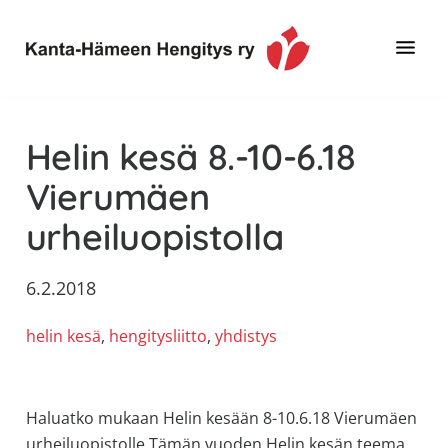
Hyppää
Hyppää
Hyppää
pääsisältöön
ensisijaiseen
alatunnisteeseen
sivupalkkiin
Toimintaa
Kanta-
ja
Hämeen
Helin kesä 8.-10-6.18
tietoa,
Hengitys
erityisesti
Vierumäen
ry
jos
urheiluopistolla
sinua
koskettaa
astma,
6.2.2018
keuhkoahtaumatauti,uniapnea,
helin kesä
, 
hengitysliitto
, 
yhdistys
muut
keuhkosairaudet,
huono
sisäilma
Haluatko mukaan Helin kesään 8-10.6.18 Vierumäen
tai
urheiluopistolle.Tämän vuoden Helin kesän teema