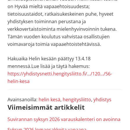
allergiat.
on Hyvää mieltä vapaaehtoisuudesta;
K-
tietoisuustaidot, ratkaisukeskeinen puhe, hyveet
H
yhdistyksen toiminnan perustana ja
Hengitys
verkkovertaistoiminta mielenhyvinvoinnin tukena.
ry
Tämän vuoden koulutus vahvistaa osallistujien
voimavaroja toimia vapaaehtoistehtävissä.
Hakuaika Helin kesään päättyy 13.4.18
mennessä.Lue lisää ja täytä hakemus:
https://yhdistysnetti.hengitysliitto.fi/…/120…/56-
helin-kesa
Avainsanoilla:
helin kesä
,
hengitysliitto
,
yhdistys
Ensisijainen
Viimeisimmät artikkelit
sivupalkki
Suvirannan syksyn 2026 varauskalenteri on avoinna
Syksyn 2026 lomaosakkeita vapaana