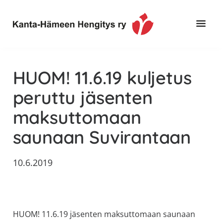
Hyppää
Hyppää
Hyppää
pääsisältöön
ensisijaiseen
alatunnisteeseen
sivupalkkiin
Toimintaa
Kanta-
ja
Hämeen
HUOM! 11.6.19 kuljetus
tietoa,
Hengitys
erityisesti
peruttu jäsenten
ry
jos
maksuttomaan
sinua
koskettaa
saunaan Suvirantaan
astma,
keuhkoahtaumatauti,uniapnea,
10.6.2019
muut
keuhkosairaudet,
huono
sisäilma
HUOM! 11.6.19 jäsenten maksuttomaan saunaan
tai