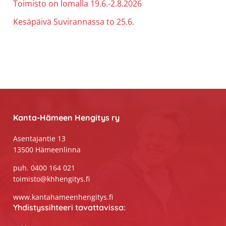
Toimisto on lomalla 19.6.-2.8.2026
Kesäpäivä Suvirannassa to 25.6.
Footer
Kanta-Hämeen Hengitys ry
Asentajantie 13
13500 Hämeenlinna
puh. 0400 164 021
toimisto@khhengitys.fi
www.kantahameenhengitys.fi
Yhdistyssihteeri tavattavissa: