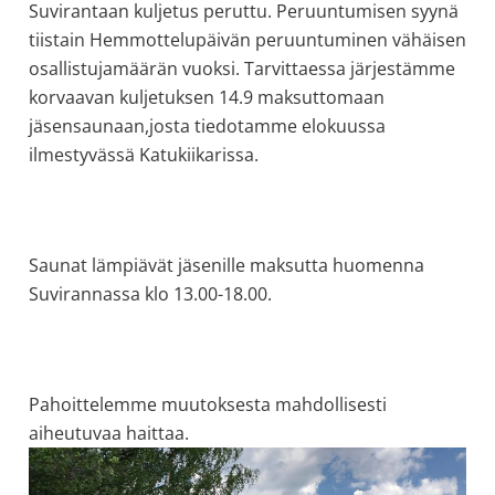
Suvirantaan kuljetus peruttu. Peruuntumisen syynä
allergiat.
tiistain Hemmottelupäivän peruuntuminen vähäisen
K-
osallistujamäärän vuoksi. Tarvittaessa järjestämme
H
korvaavan kuljetuksen 14.9 maksuttomaan
Hengitys
jäsensaunaan,josta tiedotamme elokuussa
ry
ilmestyvässä Katukiikarissa.
Saunat lämpiävät jäsenille maksutta huomenna
Suvirannassa klo 13.00-18.00.
Pahoittelemme muutoksesta mahdollisesti
aiheutuvaa haittaa.