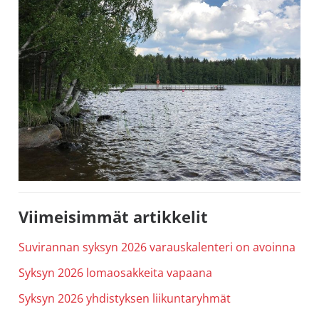
Ensisijainen
Viimeisimmät artikkelit
sivupalkki
Suvirannan syksyn 2026 varauskalenteri on avoinna
Syksyn 2026 lomaosakkeita vapaana
Syksyn 2026 yhdistyksen liikuntaryhmät