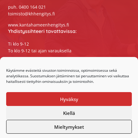
puh. 0400 164 021
toimisto@khhengitys.fi
www.kantahameenhengitys.fi
Yhdistyssihteeri tavattavissa:
Ti klo 9-12
To klo 9-12 tai ajan varauksella
Puhelimitse ja sähköpostilla tavoitat
yhdistyssihteerin
Käytämme evästeitä sivuston toiminnoissa, optimoimisessa sekä
analytiikassa. Suostumuksen jättäminen tai peruuttaminen voi vaikuttaa
maanantaista perjantaihin klo 9-15
haitallisesti tiettyihin ominaisuuksiin ja toimintoihin.
Olemme somessa:
Hyväksy
Facebook
Instagram
Kiellä
Mieltymykset