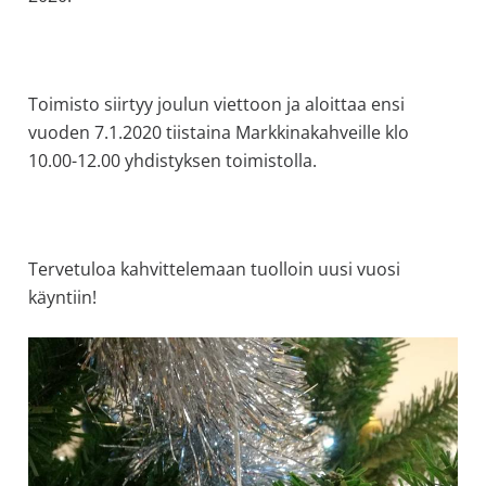
allergiat.
K-
H
Toimisto siirtyy joulun viettoon ja aloittaa ensi
Hengitys
vuoden 7.1.2020 tiistaina Markkinakahveille klo
ry
10.00-12.00 yhdistyksen toimistolla.
Tervetuloa kahvittelemaan tuolloin uusi vuosi
käyntiin!