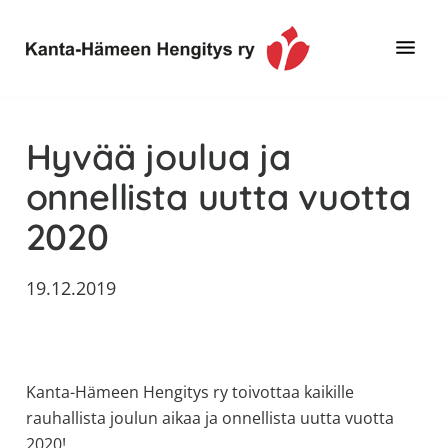
Hyppää
Hyppää
Hyppää
pääsisältöön
ensisijaiseen
alatunnisteeseen
sivupalkkiin
Toimintaa
Kanta-
ja
Hämeen
Hyvää joulua ja
tietoa,
Hengitys
erityisesti
onnellista uutta vuotta
ry
jos
2020
sinua
koskettaa
astma,
19.12.2019
keuhkoahtaumatauti,uniapnea,
muut
keuhkosairaudet,
huono
Kanta-Hämeen Hengitys ry toivottaa kaikille
sisäilma
rauhallista joulun aikaa ja onnellista uutta vuotta
tai
2020!