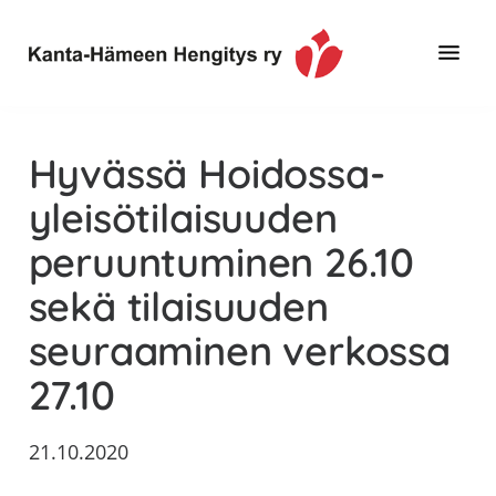
Hyppää
Hyppää
Hyppää
pääsisältöön
ensisijaiseen
alatunnisteeseen
sivupalkkiin
Toimintaa
Kanta-
ja
Hämeen
Hyvässä Hoidossa-
tietoa,
Hengitys
erityisesti
yleisötilaisuuden
ry
jos
peruuntuminen 26.10
sinua
koskettaa
sekä tilaisuuden
astma,
seuraaminen verkossa
keuhkoahtaumatauti,uniapnea,
muut
27.10
keuhkosairaudet,
huono
21.10.2020
sisäilma
tai