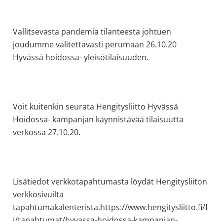
allergiat.
K-
Vallitsevasta pandemia tilanteesta johtuen
H
joudumme valitettavasti perumaan 26.10.20
Hengitys
Hyvässä hoidossa- yleisötilaisuuden.
ry
Voit kuitenkin seurata
Hengitysliitto
Hyvässä
Hoidossa- kampanjan käynnistävää tilaisuutta
verkossa 27.10.20.
Lisätiedot verkkotapahtumasta löydät Hengitysliiton
verkkosivuilta
tapahtumakalenterista.
https://www.hengitysliitto.fi/f
i/tapahtumat/hyvassa-hoidossa-kampanjan-