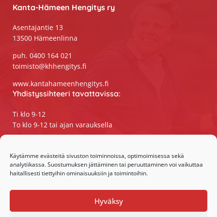
Kanta-Hämeen Hengitys ry
Asentajantie 13
13500 Hämeenlinna
puh. 0400 164 021
toimisto@khhengitys.fi
www.kantahameenhengitys.fi
Yhdistyssihteeri tavattavissa:
Ti klo 9-12
To klo 9-12 tai ajan varauksella
Puhelimitse ja sähköpostilla tavoitat
yhdistyssihteerin
Käytämme evästeitä sivuston toiminnoissa, optimoimisessa sekä
analytiikassa. Suostumuksen jättäminen tai peruuttaminen voi vaikuttaa
maanantaista perjantaihin klo 9-15
haitallisesti tiettyihin ominaisuuksiin ja toimintoihin.
Olemme somessa:
Hyväksy
Facebook
Instagram