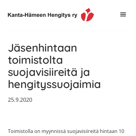
Hyppää
Hyppää
Hyppää
pääsisältöön
ensisijaiseen
alatunnisteeseen
sivupalkkiin
Toimintaa
Kanta-
ja
Hämeen
Jäsenhintaan
tietoa,
Hengitys
erityisesti
toimistolta
ry
jos
suojavisiireitä ja
sinua
koskettaa
hengityssuojaimia
astma,
keuhkoahtaumatauti,uniapnea,
25.9.2020
muut
keuhkosairaudet,
huono
sisäilma
Toimistolla on myynnissä suojavisiireitä hintaan 10
tai