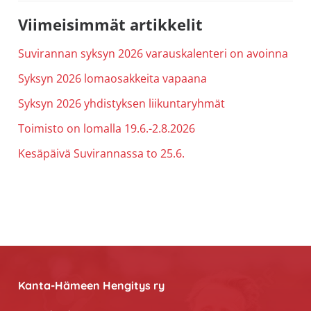
Ensisijainen
Viimeisimmät artikkelit
sivupalkki
Suvirannan syksyn 2026 varauskalenteri on avoinna
Syksyn 2026 lomaosakkeita vapaana
Syksyn 2026 yhdistyksen liikuntaryhmät
Toimisto on lomalla 19.6.-2.8.2026
Kesäpäivä Suvirannassa to 25.6.
Footer
Kanta-Hämeen Hengitys ry