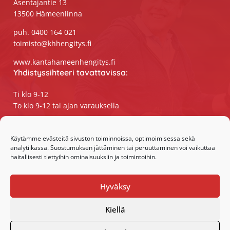
Asentajantie 13
13500 Hämeenlinna
puh. 0400 164 021
toimisto@khhengitys.fi
www.kantahameenhengitys.fi
Yhdistyssihteeri tavattavissa:
Ti klo 9-12
To klo 9-12 tai ajan varauksella
Puhelimitse ja sähköpostilla tavoitat
yhdistyssihteerin
Käytämme evästeitä sivuston toiminnoissa, optimoimisessa sekä
analytiikassa. Suostumuksen jättäminen tai peruuttaminen voi vaikuttaa
maanantaista perjantaihin klo 9-15
haitallisesti tiettyihin ominaisuuksiin ja toimintoihin.
Olemme somessa:
Hyväksy
Facebook
Instagram
Kiellä