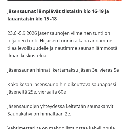
J
äsensaunat lämpiävät tiistaisin klo 16-19 ja
lauantaisin klo 15 -18
23.6.-5.9.2026 jäsensaunojen viimeinen tunti on
hiljainen tunti. Hiljaisen tunnin aikana annamme
tilaa levollisuudelle ja nautimme saunan lämmöstä
ilman keskustelua.
Jäsensaunan hinnat: kertamaksu jäsen 3e, vieras 5e
Koko kesän jäsensaunoihin oikeuttava saunapassi
jäseneltä 25e, vieraalta 60e
Jäsensaunojen yhteydessä keitetään saunakahvit.
Saunakahvi on hinnaltaan 2e.
Vahtimestarilta on mahdollista ostaa kahvilippuja