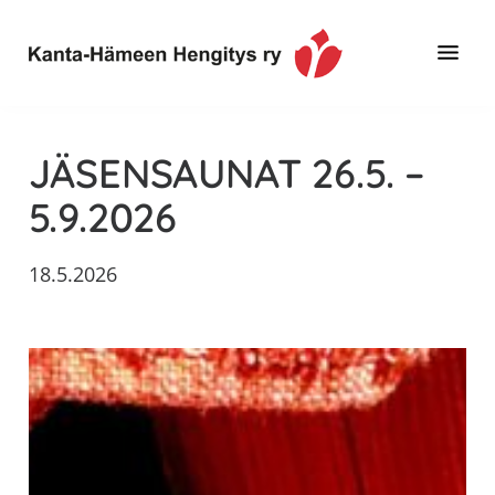
Hyppää
Hyppää
Hyppää
pääsisältöön
ensisijaiseen
alatunnisteeseen
sivupalkkiin
Toimintaa
Kanta-
ja
Hämeen
JÄSENSAUNAT 26.5. –
tietoa,
Hengitys
erityisesti
5.9.2026
ry
jos
sinua
18.5.2026
koskettaa
astma,
keuhkoahtaumatauti,uniapnea,
muut
keuhkosairaudet,
huono
sisäilma
tai