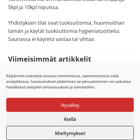
5kpl ja 10kpl nipuissa.
Yhdistyksen tilat ovat tuoksuttomia, huomioithan
tämän ja käytät tuoksuttomia hygieniatuotteita.
Saunassa ei käytetä vastaa tai vihtaa.
Ensisijainen
Viimeisimmät artikkelit
sivupalkki
Suvirannan syksyn 2026 varauskalenteri on avoinna
Käytämme evästeitä sivuston toiminnoissa, optimoimisessa sekä
analytiikassa. Suostumuksen jättäminen tai peruuttaminen voi vaikuttaa
Syksyn 2026 lomaosakkeita vapaana
haitallisesti tiettyihin ominaisuuksiin ja toimintoihin.
Syksyn 2026 yhdistyksen liikuntaryhmät
Hyväksy
Toimisto on lomalla 19.6.-2.8.2026
Kesäpäivä Suvirannassa to 25.6.
Kiellä
Mieltymykset