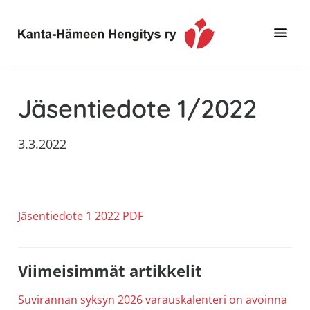
Hyppää
Hyppää
Hyppää
pääsisältöön
ensisijaiseen
alatunnisteeseen
sivupalkkiin
Toimintaa
Kanta-
ja
Hämeen
Jäsentiedote 1/2022
tietoa,
Hengitys
erityisesti
3.3.2022
ry
jos
sinua
koskettaa
astma,
Jäsentiedote 1 2022 PDF
keuhkoahtaumatauti,uniapnea,
muut
keuhkosairaudet,
Ensisijainen
Viimeisimmät artikkelit
huono
sisäilma
sivupalkki
Suvirannan syksyn 2026 varauskalenteri on avoinna
tai