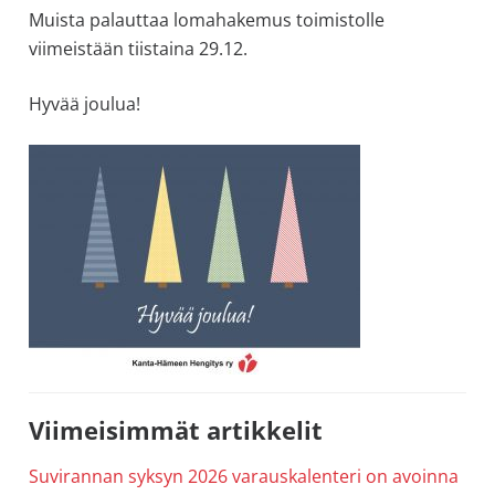
Muista palauttaa lomahakemus toimistolle
allergiat.
viimeistään tiistaina 29.12.
K-
H
Hyvää joulua!
Hengitys
ry
Ensisijainen
Viimeisimmät artikkelit
sivupalkki
Suvirannan syksyn 2026 varauskalenteri on avoinna