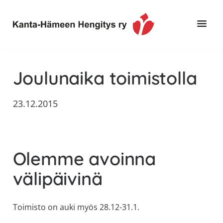
Hyppää
Hyppää
Hyppää
pääsisältöön
ensisijaiseen
alatunnisteeseen
sivupalkkiin
Toimintaa
Kanta-
ja
Hämeen
Joulunaika toimistolla
tietoa,
Hengitys
erityisesti
23.12.2015
ry
jos
sinua
koskettaa
astma,
Olemme avoinna
keuhkoahtaumatauti,uniapnea,
muut
välipäivinä
keuhkosairaudet,
huono
Toimisto on auki myös 28.12-31.1.
sisäilma
tai