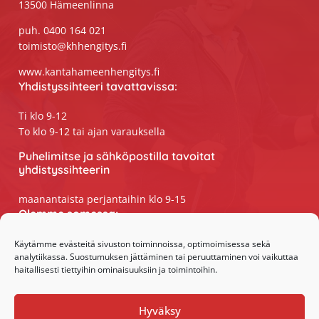
13500 Hämeenlinna
puh. 0400 164 021
toimisto@khhengitys.fi
www.kantahameenhengitys.fi
Yhdistyssihteeri tavattavissa:
Ti klo 9-12
To klo 9-12 tai ajan varauksella
Puhelimitse ja sähköpostilla tavoitat
yhdistyssihteerin
maanantaista perjantaihin klo 9-15
Olemme somessa:
Facebook
Käytämme evästeitä sivuston toiminnoissa, optimoimisessa sekä
analytiikassa. Suostumuksen jättäminen tai peruuttaminen voi vaikuttaa
Instagram
haitallisesti tiettyihin ominaisuuksiin ja toimintoihin.
Hyväksy