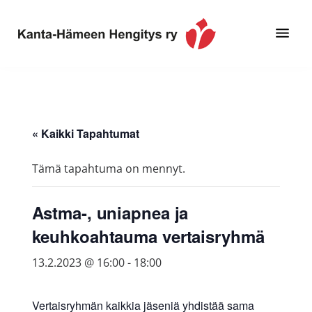
Hyppää
Hyppää
pääsisältöön
alatunnisteeseen
Toimintaa
Kanta-
ja
Hämeen
tietoa,
Hengitys
erityisesti
« Kaikki Tapahtumat
ry
jos
sinua
Tämä tapahtuma on mennyt.
koskettaa
astma,
Astma-, uniapnea ja
keuhkoahtaumatauti,uniapnea,
keuhkoahtauma vertaisryhmä
muut
keuhkosairaudet,
13.2.2023 @ 16:00
-
18:00
huono
sisäilma
Vertaisryhmän kaikkia jäseniä yhdistää sama
tai