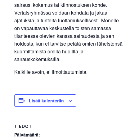
sairaus, kokemus tai kiinnostuksen kohde.
allergiat.
Vertaisryhmässä voidaan kohdata ja jakaa
K-
ajatuksia ja tunteita luottamuksellisesti. Monelle
H
on vapauttavaa keskustella toisten samassa
Hengitys
tilanteessa olevien kanssa sairaudesta ja sen
ry
hoidosta, kun ei tarvitse pelätä omien läheistensä
kuormittamista omilla huolilla ja
sairauskokemuksilla.
Kaikille avoin, ei ilmoittautumista.
Lisää kalenteriin
TIEDOT
Päivämäärä: