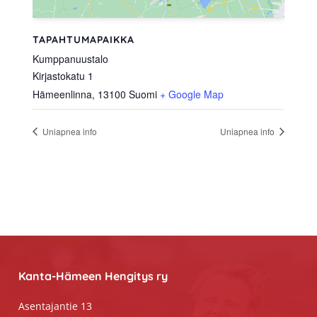
TAPAHTUMAPAIKKA
Kumppanuustalo
Kirjastokatu 1
Hämeenlinna
,
13100
Suomi
+ Google Map
Uniapnea info
Uniapnea info
Footer
Kanta-Hämeen Hengitys ry
Asentajantie 13