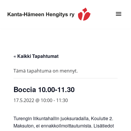
Hyppää
Hyppää
pääsisältöön
alatunnisteeseen
Toimintaa
Kanta-
ja
Hämeen
tietoa,
Hengitys
erityisesti
« Kaikki Tapahtumat
ry
jos
sinua
Tämä tapahtuma on mennyt.
koskettaa
astma,
Boccia 10.00-11.30
keuhkoahtaumatauti,uniapnea,
muut
17.5.2022 @ 10:00
-
11:30
keuhkosairaudet,
huono
Turengin liikuntahallin juoksuradalla, Koulutie 2.
sisäilma
Maksuton, ei ennakkoilmoittautumista. Lisätiedot
tai