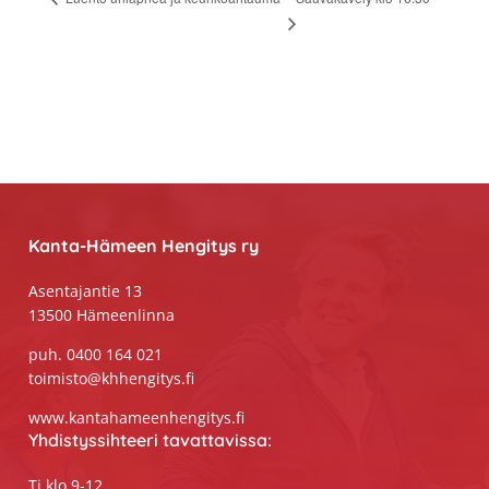
Footer
Kanta-Hämeen Hengitys ry
Asentajantie 13
13500 Hämeenlinna
puh. 0400 164 021
toimisto@khhengitys.fi
www.kantahameenhengitys.fi
Yhdistyssihteeri tavattavissa:
Ti klo 9-12