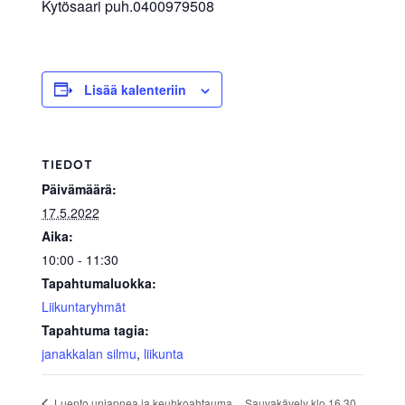
Kytösaari puh.0400979508
allergiat.
K-
H
Hengitys
Lisää kalenteriin
ry
TIEDOT
Päivämäärä:
17.5.2022
Aika:
10:00 - 11:30
Tapahtumaluokka:
Liikuntaryhmät
Tapahtuma tagia:
janakkalan silmu
,
liikunta
Sauvakävely klo 16.30
Luento uniapnea ja keuhkoahtauma