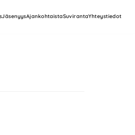
s
Jäsenyys
Ajankohtaista
Suviranta
Yhteystiedot