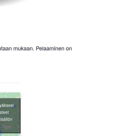
votaan mukaan. Pelaaminen on
yäksesi
steet
isällön