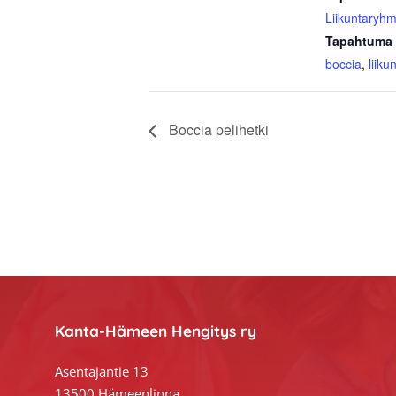
Liikuntaryhm
Tapahtuma 
boccia
,
liiku
Boccia pelihetki
Footer
Kanta-Hämeen Hengitys ry
Asentajantie 13
13500 Hämeenlinna