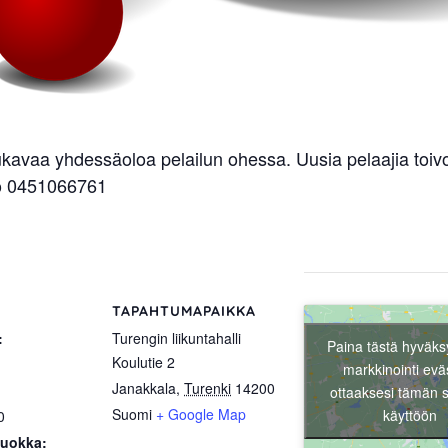
kavaa yhdessäoloa pelailun ohessa. Uusia pelaajia toi
to 0451066761
TAPAHTUMAPAIKKA
:
Turengin liikuntahalli
Paina tästä hyväks
Koulutie 2
markkinointi evä
Janakkala
,
Turenki
14200
ottaaksesi tämän s
Suomi
+ Google Map
käyttöön
0
uokka: