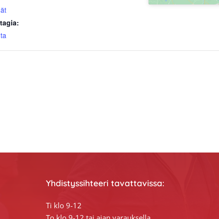
ät
tagia:
nta
Yhdistyssihteeri tavattavissa:
Ti klo 9-12
To klo 9-12 tai ajan varauksella