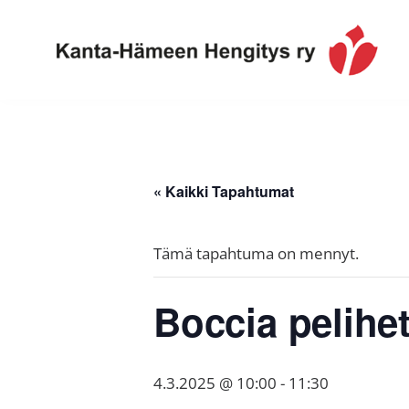
Hyppää
Hyppää
Hyppää
ensisijaiseen
pääsisältöön
alatunnisteeseen
valikkoon
Toimintaa
Kanta-
ja
Hämeen
tietoa,
Hengitys
erityisesti
« Kaikki Tapahtumat
ry
jos
sinua
Tämä tapahtuma on mennyt.
koskettaa
astma,
Boccia pelihet
keuhkoahtaumatauti,uniapnea,
muut
keuhkosairaudet,
4.3.2025 @ 10:00
-
11:30
huono