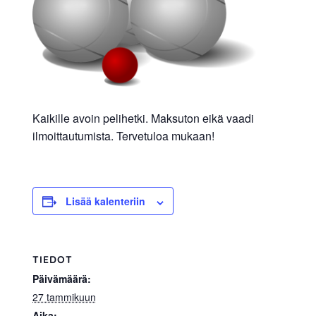
allergiat.
K-
H
Hengitys
ry
Kaikille avoin pelihetki. Maksuton eikä vaadi
ilmoittautumista. Tervetuloa mukaan!
Lisää kalenteriin
TIEDOT
Päivämäärä:
27 tammikuun
Aika: