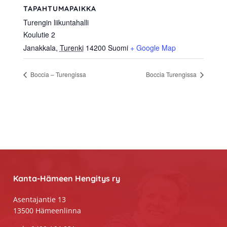
TAPAHTUMAPAIKKA
Turengin liikuntahalli
Koulutie 2
Janakkala
,
Turenki
14200
Suomi
+ Google Map
Boccia – Turengissa
Boccia Turengissa
Footer
Kanta-Hämeen Hengitys ry
Asentajantie 13
13500 Hämeenlinna