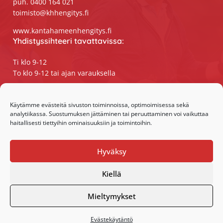
puh. 0400 164 021
toimisto@khhengitys.fi
www.kantahameenhengitys.fi
Yhdistyssihteeri tavattavissa:
Ti klo 9-12
To klo 9-12 tai ajan varauksella
Puhelimitse ja sähköpostilla tavoitat
yhdistyssihteerin
Käytämme evästeitä sivuston toiminnoissa, optimoimisessa sekä
analytiikassa. Suostumuksen jättäminen tai peruuttaminen voi vaikuttaa
maanantaista perjantaihin klo 9-15
haitallisesti tiettyihin ominaisuuksiin ja toimintoihin.
Olemme somessa:
Hyväksy
Facebook
Instagram
Kiellä
Mieltymykset
Evästekäytäntö
·Toteutus ja ylläpito
MMD Networks
·