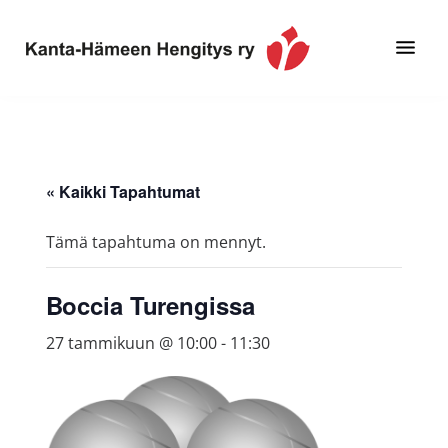
Hyppää
Hyppää
pääsisältöön
alatunnisteeseen
Toimintaa
Kanta-
ja
Hämeen
tietoa,
Hengitys
erityisesti
« Kaikki Tapahtumat
ry
jos
sinua
Tämä tapahtuma on mennyt.
koskettaa
astma,
Boccia Turengissa
keuhkoahtaumatauti,uniapnea,
muut
27 tammikuun @ 10:00
-
11:30
keuhkosairaudet,
huono
sisäilma
tai