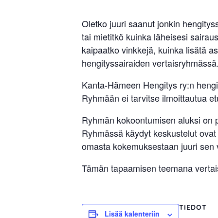
sisäilma
tai
Oletko juuri saanut jonkin hengity
allergiat.
tai mietitkö kuinka läheisesi saira
K-
kaipaatko vinkkejä, kuinka lisätä a
H
hengityssairaiden vertaisryhmässä
Hengitys
Kanta-Hämeen Hengitys ry:n hengit
ry
Ryhmään ei tarvitse ilmoittautua e
Ryhmän kokoontumisen aluksi on pi
Ryhmässä käydyt keskustelut ovat lu
omasta kokemuksestaan juuri sen v
Tämän tapaamisen teemana vertaist
TIEDOT
Lisää kalenteriin