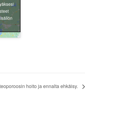
yäksesi
steet
isällön
eoporoosin hoito ja ennalta ehkäisy.