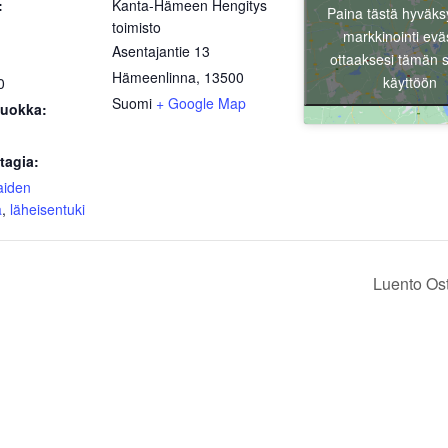
:
Kanta-Hämeen Hengitys
Paina tästä hyväks
toimisto
markkinointi evä
Asentajantie 13
ottaaksesi tämän s
Hämeenlinna
,
13500
käyttöön
0
Suomi
+ Google Map
uokka:
tagia:
aiden
ä
,
läheisentuki
Luento Ost