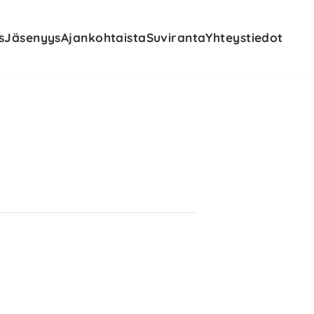
s
Jäsenyys
Ajankohtaista
Suviranta
Yhteystiedot