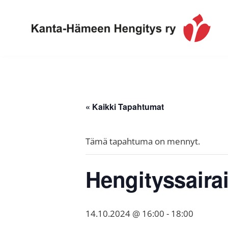
Hyppää
Hyppää
Hyppää
ensisijaiseen
pääsisältöön
alatunnisteeseen
valikkoon
Toimintaa
Kanta-
ja
Hämeen
tietoa,
Hengitys
erityisesti
« Kaikki Tapahtumat
ry
jos
sinua
Tämä tapahtuma on mennyt.
koskettaa
astma,
Hengityssaira
keuhkoahtaumatauti,uniapnea,
muut
keuhkosairaudet,
14.10.2024 @ 16:00
-
18:00
huono