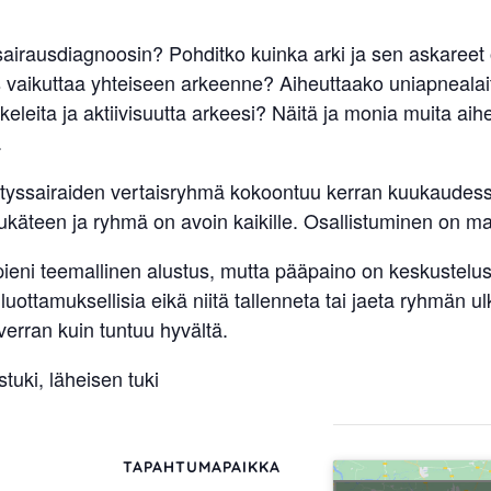
ssairausdiagnoosin? Pohditko kuinka arki ja sen askareet
us vaikuttaa yhteiseen arkeenne? Aiheuttaako uniapnealai
skeleita ja aktiivisuutta arkeesi? Näitä ja monia muita ai
.
yssairaiden vertaisryhmä kokoontuu kerran kuukaudessa
tukäteen ja ryhmä on avoin kaikille. Osallistuminen on m
eni teemallinen alustus, mutta pääpaino on keskustelu
ottamuksellisia eikä niitä tallenneta tai jaeta ryhmän ulk
erran kuin tuntuu hyvältä.
uki, läheisen tuki
TAPAHTUMAPAIKKA