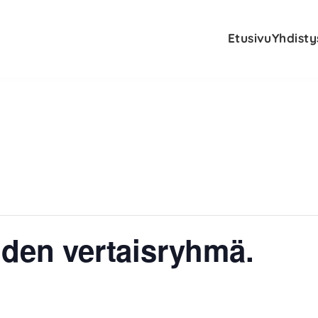
Etusivu
Yhdisty
iden vertaisryhmä.