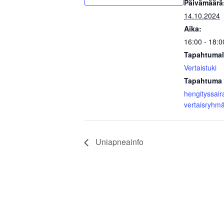
Päivämäärä
14.10.2024
Aika:
16:00 - 18:0
Tapahtumal
Vertaistuki
Tapahtuma 
hengityssair
vertaisryhm
Uniapneainfo