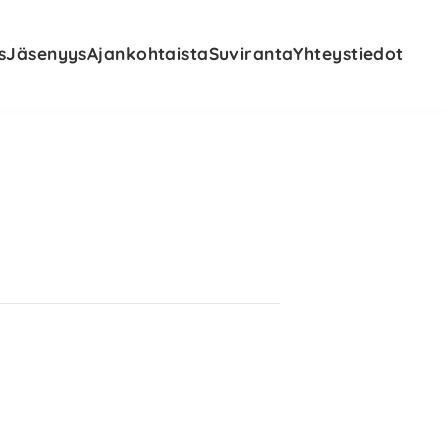
s
Jäsenyys
Ajankohtaista
Suviranta
Yhteystiedot