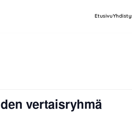
Etusivu
Yhdisty
iden vertaisryhmä