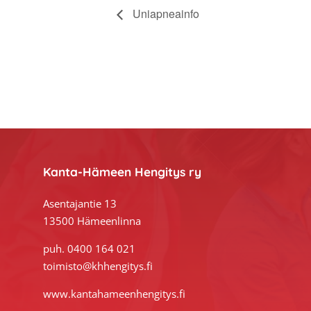
Uniapneainfo
Footer
Kanta-Hämeen Hengitys ry
Asentajantie 13
13500 Hämeenlinna
puh. 0400 164 021
toimisto@khhengitys.fi
www.kantahameenhengitys.fi