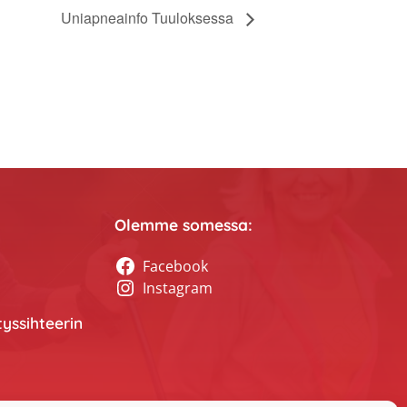
Uniapneainfo Tuuloksessa
Olemme somessa:
Facebook
Instagram
tyssihteerin