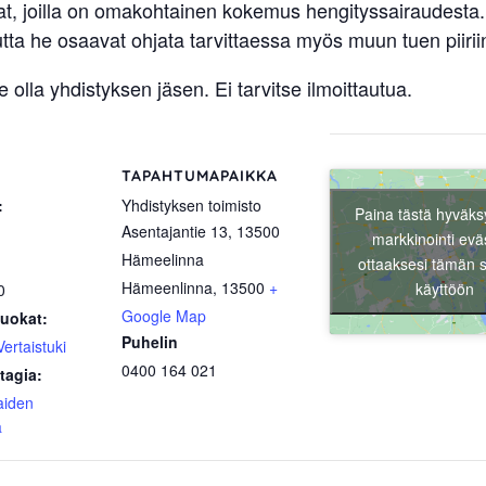
at, joilla on omakohtainen kokemus hengityssairaudesta.
tta he osaavat ohjata tarvittaessa myös muun tuen piirii
olla yhdistyksen jäsen. Ei tarvitse ilmoittautua.
TAPAHTUMAPAIKKA
:
Yhdistyksen toimisto
Paina tästä hyväks
Asentajantie 13, 13500
markkinointi evä
Hämeelinna
ottaaksesi tämän s
Hämeenlinna
,
13500
+
käyttöön
0
Google Map
uokat:
Puhelin
Vertaistuki
0400 164 021
tagia:
aiden
ä