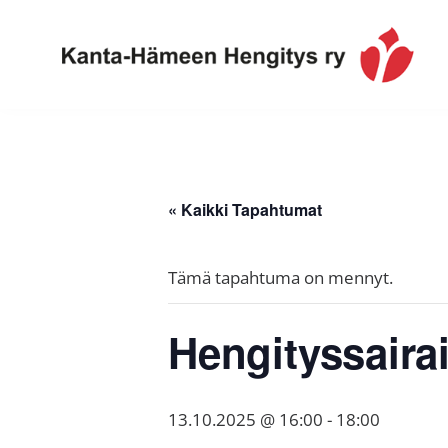
Hyppää
Hyppää
Hyppää
ensisijaiseen
pääsisältöön
alatunnisteeseen
valikkoon
Toimintaa
Kanta-
ja
Hämeen
tietoa,
Hengitys
erityisesti
« Kaikki Tapahtumat
ry
jos
sinua
Tämä tapahtuma on mennyt.
koskettaa
astma,
Hengityssaira
keuhkoahtaumatauti,uniapnea,
muut
keuhkosairaudet,
13.10.2025 @ 16:00
-
18:00
huono