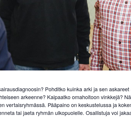
ssairausdiagnoosin? Pohditko kuinka arki ja sen askareet
yhteiseen arkeenne? Kaipaatko omahoitoon vinkkejä? Näi
en vertaisryhmässä. Pääpaino on keskustelussa ja koke
allenneta tai jaeta ryhmän ulkopuolelle. Osallistuja voi j