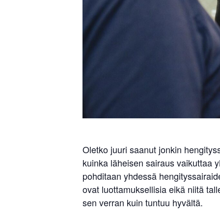
Oletko juuri saanut jonkin hengity
kuinka läheisen sairaus vaikuttaa 
pohditaan yhdessä hengityssairaid
ovat luottamuksellisia eikä niitä t
sen verran kuin tuntuu hyvältä.