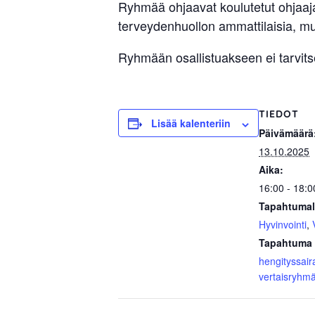
Ryhmää ohjaavat koulutetut ohjaaj
terveydenhuollon ammattilaisia, mu
Ryhmään osallistuakseen ei tarvitse 
TIEDOT
Lisää kalenteriin
Päivämäärä
13.10.2025
Aika:
16:00 - 18:0
Tapahtumal
Hyvinvointi
,
Tapahtuma 
hengityssair
vertaisryhm