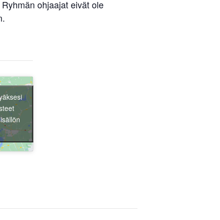
 Ryhmän ohjaajat eivät ole
n.
yäksesi
steet
isällön