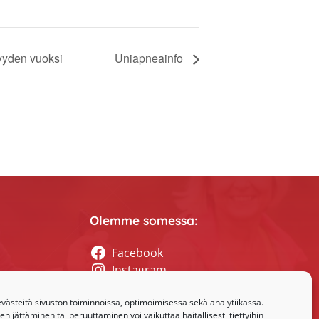
syyden vuoksi
Uniapneainfo
Olemme somessa:
Facebook
Instagram
tyssihteerin
ästeitä sivuston toiminnoissa, optimoimisessa sekä analytiikassa.
 jättäminen tai peruuttaminen voi vaikuttaa haitallisesti tiettyihin