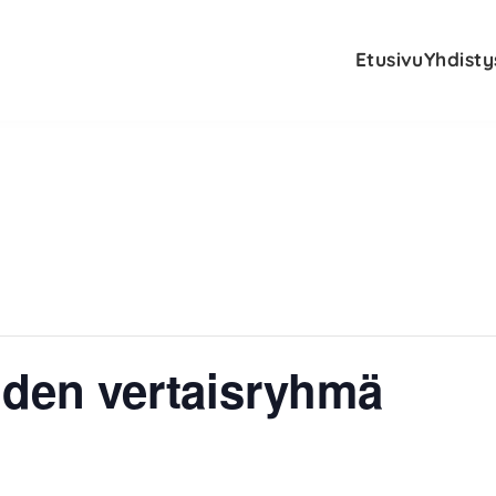
Etusivu
Yhdisty
iden vertaisryhmä