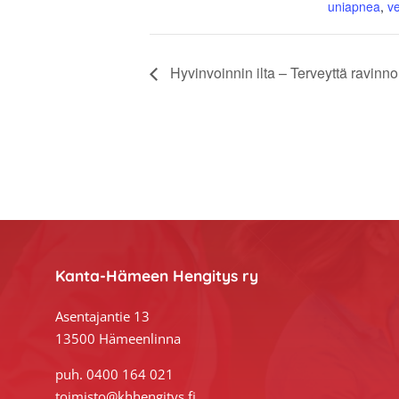
uniapnea
,
v
Hyvinvoinnin ilta – Terveyttä ravinno
Footer
Kanta-Hämeen Hengitys ry
Asentajantie 13
13500 Hämeenlinna
puh. 0400 164 021
toimisto@khhengitys.fi