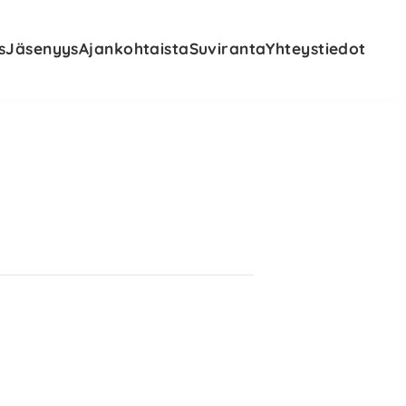
s
Jäsenyys
Ajankohtaista
Suviranta
Yhteystiedot