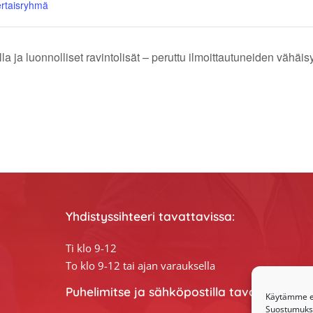
ertaisryhmä
lla ja luonnolliset ravintolisät – peruttu ilmoittautuneiden vähäi
Yhdistyssihteeri tavattavissa:
Ti klo 9-12
To klo 9-12 tai ajan varauksella
Puhelimitse ja sähköpostilla tavoitat yhdis
Käytämme ev
Suostumuksen