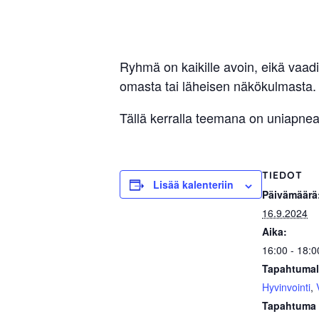
sisäilma
tai
allergiat.
K-
Ryhmä on kaikille avoin, eikä vaad
omasta tai läheisen näkökulmasta.
H
Hengitys
Tällä kerralla teemana on uniapnea
ry
TIEDOT
Lisää kalenteriin
Päivämäärä
16.9.2024
Aika:
16:00 - 18:0
Tapahtumal
Hyvinvointi
,
Tapahtuma 