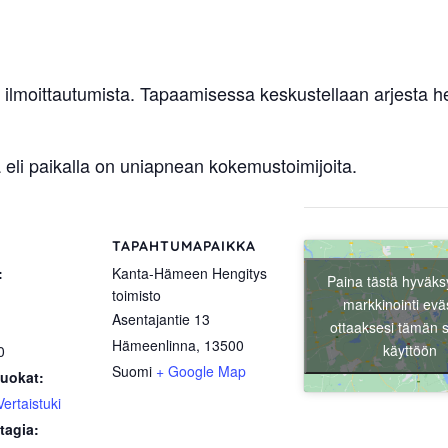
i ilmoittautumista. Tapaamisessa keskustellaan arjesta 
 eli paikalla on uniapnean kokemustoimijoita.
TAPAHTUMAPAIKKA
:
Kanta-Hämeen Hengitys
Paina tästä hyväks
toimisto
markkinointi evä
Asentajantie 13
ottaaksesi tämän s
Hämeenlinna
,
13500
käyttöön
0
Suomi
+ Google Map
uokat:
Vertaistuki
tagia: