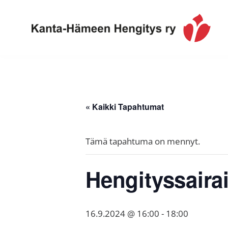
Hyppää
Hyppää
Hyppää
ensisijaiseen
pääsisältöön
alatunnisteeseen
valikkoon
Toimintaa
Kanta-
ja
Hämeen
tietoa,
Hengitys
erityisesti
« Kaikki Tapahtumat
ry
jos
sinua
Tämä tapahtuma on mennyt.
koskettaa
astma,
Hengityssaira
keuhkoahtaumatauti,uniapnea,
muut
keuhkosairaudet,
16.9.2024 @ 16:00
-
18:00
huono