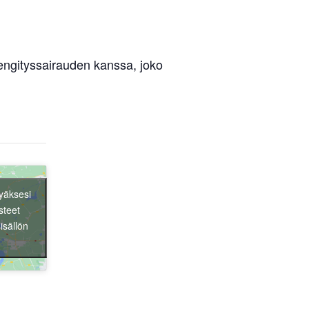
hengityssairauden kanssa, joko
yäksesi
steet
isällön