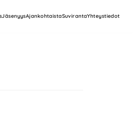
s
Jäsenyys
Ajankohtaista
Suviranta
Yhteystiedot