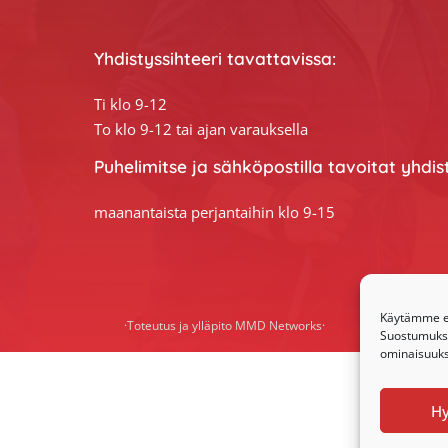
Yhdistyssihteeri tavattavissa:
Ti klo 9-12
To klo 9-12 tai ajan varauksella
Puhelimitse ja sähköpostilla tavoitat yhdis
maanantaista perjantaihin klo 9-15
Käytämme ev
·Toteutus ja ylläpito
MMD Networks
·
Suostumuksen
ominaisuuksi
H