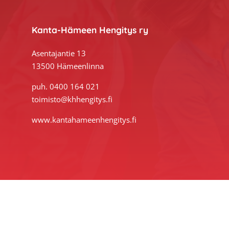
Footer
Kanta-Hämeen Hengitys ry
Asentajantie 13
13500 Hämeenlinna
puh. 0400 164 021
toimisto@khhengitys.fi
www.kantahameenhengitys.fi