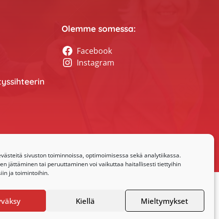
Olemme somessa:
Facebook
Instagram
tyssihteerin
ästeitä sivuston toiminnoissa, optimoimisessa sekä analytiikassa.
 jättäminen tai peruuttaminen voi vaikuttaa haitallisesti tiettyihin
in ja toimintoihin.
yväksy
Kiellä
Mieltymykset