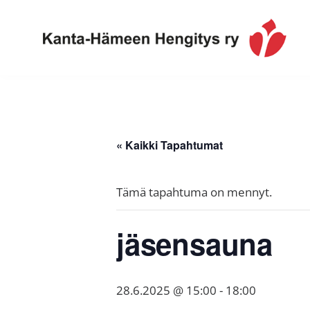
Hyppää
Hyppää
Hyppää
ensisijaiseen
pääsisältöön
alatunnisteeseen
valikkoon
Toimintaa
Kanta-
ja
Hämeen
tietoa,
Hengitys
erityisesti
« Kaikki Tapahtumat
ry
jos
sinua
Tämä tapahtuma on mennyt.
koskettaa
astma,
jäsensauna
keuhkoahtaumatauti,uniapnea,
muut
keuhkosairaudet,
28.6.2025 @ 15:00
-
18:00
huono