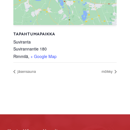
TAPAHTUMAPAIKKA
Suviranta
Suvirannantie 180
Rimmilä
,
+ Google Map
jäsensauna
mölkky
Footer