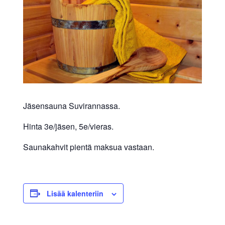
allergiat.
K-
H
Hengitys
ry
Jäsensauna Suvirannassa.
Hinta 3e/jäsen, 5e/vieras.
Saunakahvit pientä maksua vastaan.
Lisää kalenteriin