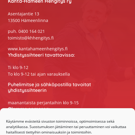
Kanta-Hämeen Hengitys ry
Asentajantie 13
13500 Hämeenlinna
puh. 0400 164 021
toimisto@khhengitys.fi
www.kantahameenhengitys.fi
Yhdistyssihteeri tavattavissa:
Ti klo 9-12
To klo 9-12 tai ajan varauksella
Puhelimitse ja sähköpostilla tavoitat
yhdistyssihteerin
maanantaista perjantaihin klo 9-15
Olemme somessa:
Facebook
Käytämme evästeitä sivuston toiminnoissa, optimoimisessa sekä
analytiikassa. Suostumuksen jättäminen tai peruuttaminen voi vaikuttaa
Instagram
haitallisesti tiettyihin ominaisuuksiin ja toimintoihin.