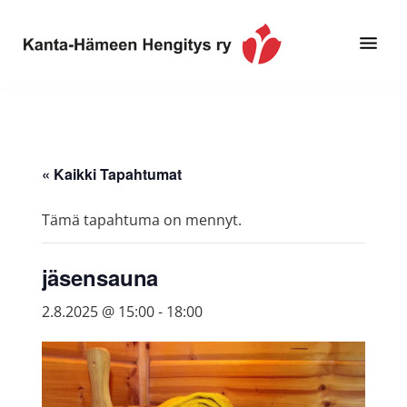
Hyppää
Hyppää
pääsisältöön
alatunnisteeseen
Toimintaa
Kanta-
ja
Hämeen
tietoa,
Hengitys
erityisesti
« Kaikki Tapahtumat
ry
jos
sinua
Tämä tapahtuma on mennyt.
koskettaa
astma,
jäsensauna
keuhkoahtaumatauti,uniapnea,
muut
2.8.2025 @ 15:00
-
18:00
keuhkosairaudet,
huono
sisäilma
tai