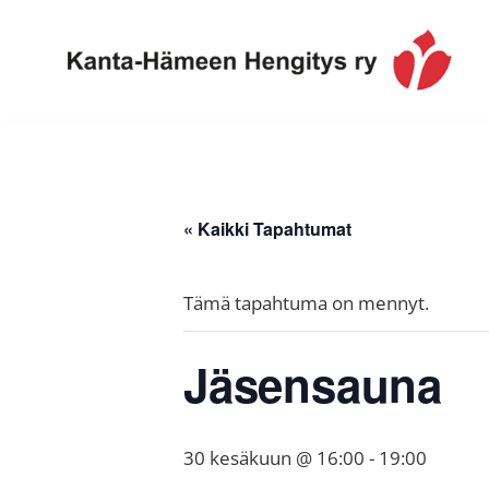
Hyppää
Hyppää
Hyppää
ensisijaiseen
pääsisältöön
alatunnisteeseen
valikkoon
Toimintaa
Kanta-
ja
Hämeen
tietoa,
Hengitys
erityisesti
« Kaikki Tapahtumat
ry
jos
sinua
Tämä tapahtuma on mennyt.
koskettaa
astma,
Jäsensauna
keuhkoahtaumatauti,uniapnea,
muut
keuhkosairaudet,
30 kesäkuun @ 16:00
-
19:00
huono