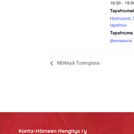
16:00 - 19:0
Tapahtumal
Hyvinvointi
,
tapahtuu
Tapahtuma 
jäsensauna
Mölkkyä Turengissa
Footer
Kanta-Hämeen Hengitys ry