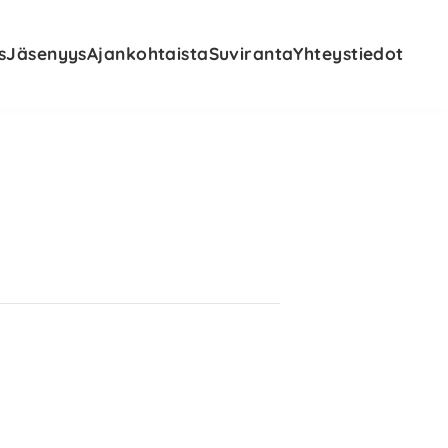
s
Jäsenyys
Ajankohtaista
Suviranta
Yhteystiedot