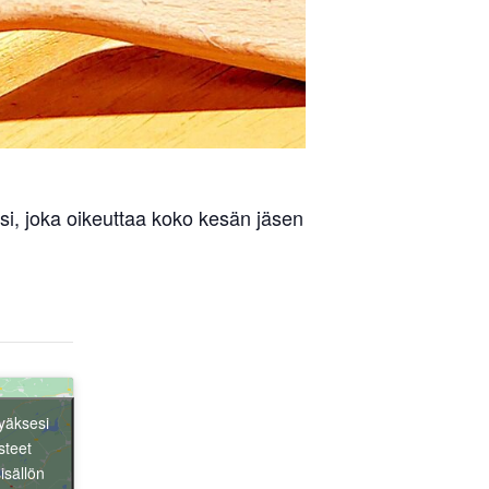
si, joka oikeuttaa koko kesän jäsen
yäksesi
steet
isällön