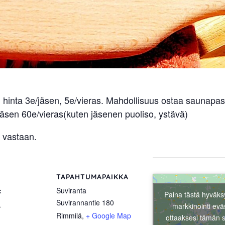
 hinta 3e/jäsen, 5e/vieras. Mahdollisuus ostaa saunapas
äsen 60e/vieras(kuten jäsenen puoliso, ystävä)
 vastaan.
TAPAHTUMAPAIKKA
:
Suviranta
Paina tästä hyväks
Suvirannantie 180
n
markkinointi evä
Rimmilä
,
+ Google Map
ottaaksesi tämän s