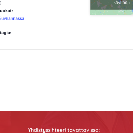
käyttöön
0
uokat:
Suvirannassa
tagia:
Yhdistyssihteeri tavattavissa: