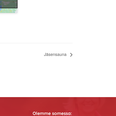
Jäsensauna
Olemme somessa: