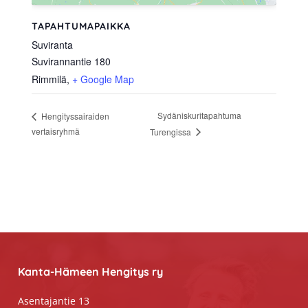
TAPAHTUMAPAIKKA
Suviranta
Suvirannantie 180
Rimmilä
,
+ Google Map
Sydäniskuritapahtuma
Hengityssairaiden
vertaisryhmä
Turengissa
Footer
Kanta-Hämeen Hengitys ry
Asentajantie 13