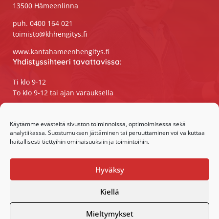
13500 Hämeenlinna
puh. 0400 164 021
toimisto@khhengitys.fi
www.kantahameenhengitys.fi
Yhdistyssihteeri tavattavissa:
Ti klo 9-12
To klo 9-12 tai ajan varauksella
Puhelimitse ja sähköpostilla tavoitat
yhdistyssihteerin
Käytämme evästeitä sivuston toiminnoissa, optimoimisessa sekä
analytiikassa. Suostumuksen jättäminen tai peruuttaminen voi vaikuttaa
maanantaista perjantaihin klo 9-15
haitallisesti tiettyihin ominaisuuksiin ja toimintoihin.
Olemme somessa:
Hyväksy
Facebook
Instagram
Kiellä
Mieltymykset