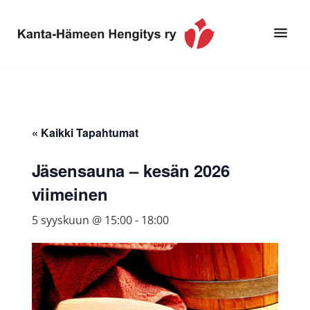
Hyppää
Hyppää
pääsisältöön
alatunnisteeseen
Toimintaa
Kanta-
ja
Hämeen
tietoa,
Hengitys
erityisesti
« Kaikki Tapahtumat
ry
jos
sinua
Jäsensauna – kesän 2026
koskettaa
viimeinen
astma,
keuhkoahtaumatauti,uniapnea,
5 syyskuun @ 15:00
-
18:00
muut
keuhkosairaudet,
huono
sisäilma
tai