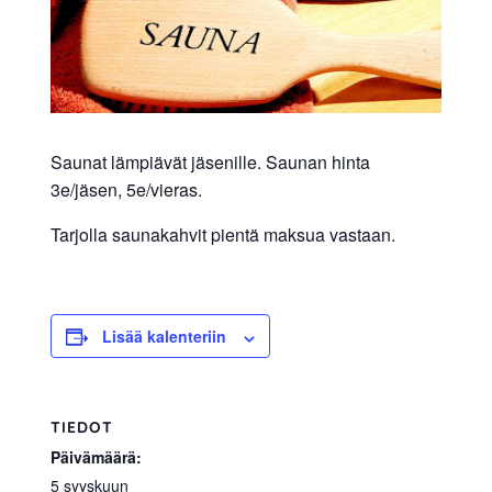
allergiat.
K-
H
Hengitys
ry
Saunat lämpiävät jäsenille. Saunan hinta
3e/jäsen, 5e/vieras.
Tarjolla saunakahvit pientä maksua vastaan.
Lisää kalenteriin
TIEDOT
Päivämäärä:
5 syyskuun