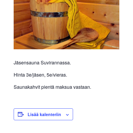
allergiat.
K-
H
Hengitys
ry
Jäsensauna Suvirannassa.
Hinta 3e/jäsen, 5e/vieras.
Saunakahvit pientä maksua vastaan.
Lisää kalenteriin