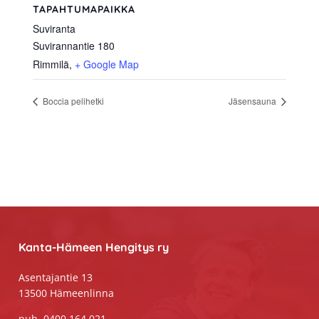
TAPAHTUMAPAIKKA
Suviranta
Suvirannantie 180
Rimmilä
,
+ Google Map
Boccia pelihetki
Jäsensauna
Footer
Kanta-Hämeen Hengitys ry
Asentajantie 13
13500 Hämeenlinna
puh. 0400 164 021