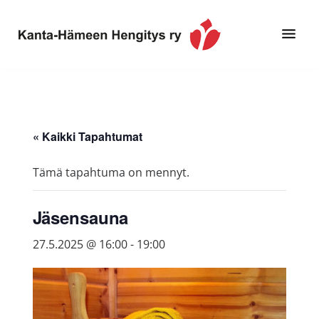
Hyppää
Hyppää
pääsisältöön
alatunnisteeseen
Toimintaa
Kanta-
ja
Hämeen
tietoa,
Hengitys
erityisesti
« Kaikki Tapahtumat
ry
jos
sinua
Tämä tapahtuma on mennyt.
koskettaa
astma,
Jäsensauna
keuhkoahtaumatauti,uniapnea,
muut
27.5.2025 @ 16:00
-
19:00
keuhkosairaudet,
huono
sisäilma
tai