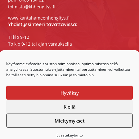
toimisto@khhengitys.fi
www.kantahameenhengitys.fi
Yhdistyssihteeri tavattavissa:
Ti klo 9-12
To klo 9-12 tai ajan varauksella
Puhelimitse ja sähköpostilla tavoitat
yhdistyssihteerin
Käytämme evästeitä sivuston toiminnoissa, optimoimisessa sekä
analytiikassa. Suostumuksen jättäminen tai peruuttaminen voi vaikuttaa
maanantaista perjantaihin klo 9-15
haitallisesti tiettyihin ominaisuuksiin ja toimintoihin.
Olemme somessa:
Hyväksy
Facebook
Instagram
Kiellä
Mieltymykset
Evästekäytäntö
·Toteutus ja ylläpito
MMD Networks
·