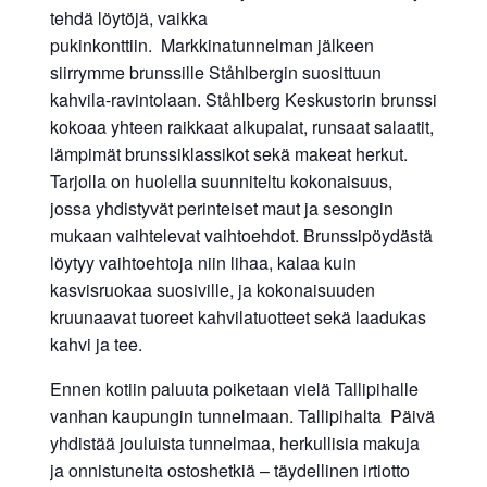
tehdä löytöjä, vaikka
pukinkonttiin. Markkinatunnelman jälkeen
siirrymme brunssille Ståhlbergin suosittuun
kahvila-ravintolaan. Ståhlberg Keskustorin brunssi
kokoaa yhteen raikkaat alkupalat, runsaat salaatit,
lämpimät brunssiklassikot sekä makeat herkut.
Tarjolla on huolella suunniteltu kokonaisuus,
jossa yhdistyvät perinteiset maut ja sesongin
mukaan vaihtelevat vaihtoehdot. Brunssipöydästä
löytyy vaihtoehtoja niin lihaa, kalaa kuin
kasvisruokaa suosiville, ja kokonaisuuden
kruunaavat tuoreet kahvilatuotteet sekä laadukas
kahvi ja tee.
Ennen kotiin paluuta poiketaan vielä Tallipihalle
vanhan kaupungin tunnelmaan. Tallipihalta Päivä
yhdistää jouluista tunnelmaa, herkullisia makuja
ja onnistuneita ostoshetkiä – täydellinen irtiotto