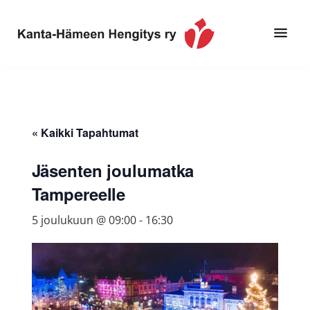
Hyppää
Hyppää
pääsisältöön
alatunnisteeseen
Toimintaa
Kanta-
ja
Hämeen
tietoa,
Hengitys
erityisesti
« Kaikki Tapahtumat
ry
jos
sinua
Jäsenten joulumatka
koskettaa
Tampereelle
astma,
keuhkoahtaumatauti,uniapnea,
5 joulukuun @ 09:00
-
16:30
muut
keuhkosairaudet,
huono
sisäilma
tai