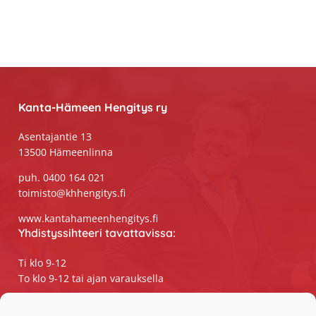
Footer
Kanta-Hämeen Hengitys ry
Asentajantie 13
13500 Hämeenlinna
puh. 0400 164 021
toimisto@khhengitys.fi
www.kantahameenhengitys.fi
Yhdistyssihteeri tavattavissa:
Ti klo 9-12
To klo 9-12 tai ajan varauksella
Puhelimitse ja sähköpostilla tavoitat
yhdistyssihteerin