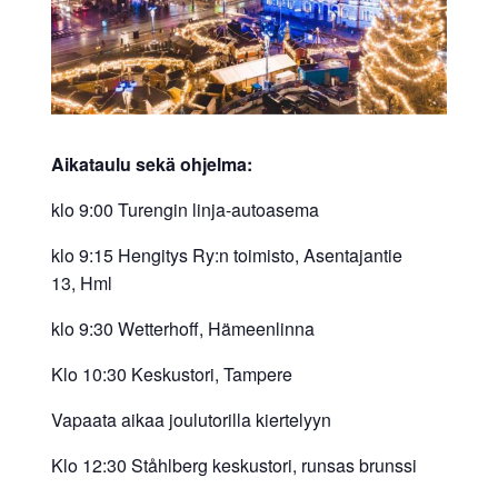
allergiat.
K-
H
Hengitys
ry
Aikataulu sekä ohjelma:
klo 9:00 Turengin linja-autoasema
klo 9:15 Hengitys Ry:n toimisto, Asentajantie
13, Hml
klo 9:30 Wetterhoff, Hämeenlinna
Klo 10:30 Keskustori, Tampere
Vapaata aikaa joulutorilla kiertelyyn
Klo 12:30 Ståhlberg keskustori, runsas brunssi