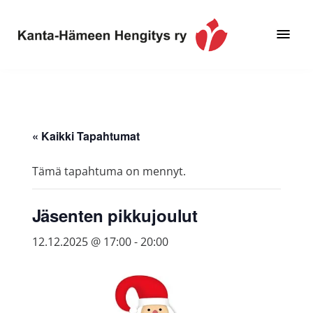
Hyppää
Hyppää
pääsisältöön
alatunnisteeseen
Toimintaa
Kanta-
ja
Hämeen
tietoa,
Hengitys
erityisesti
« Kaikki Tapahtumat
ry
jos
sinua
Tämä tapahtuma on mennyt.
koskettaa
astma,
Jäsenten pikkujoulut
keuhkoahtaumatauti,uniapnea,
muut
12.12.2025 @ 17:00
-
20:00
keuhkosairaudet,
huono
sisäilma
tai