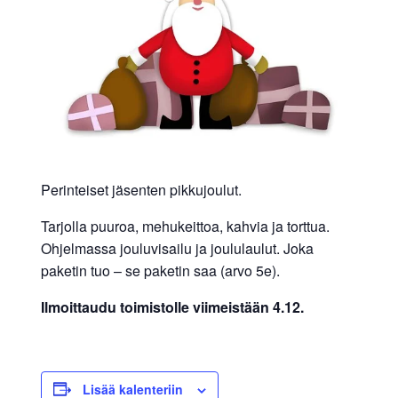
allergiat.
K-
H
Hengitys
ry
Perinteiset jäsenten pikkujoulut.
Tarjolla puuroa, mehukeittoa, kahvia ja torttua.
Ohjelmassa jouluvisailu ja joululaulut. Joka
paketin tuo – se paketin saa (arvo 5e).
Ilmoittaudu toimistolle viimeistään 4.12.
Lisää kalenteriin