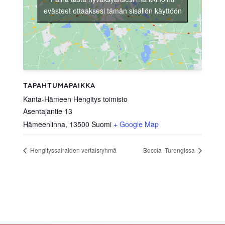
evästeet ottaaksesi tämän sisällön käyttöön
TAPAHTUMAPAIKKA
Kanta-Hämeen Hengitys toimisto
Asentajantie 13
Hämeenlinna
,
13500
Suomi
+ Google Map
Hengityssairaiden vertaisryhmä
Boccia -Turengissa