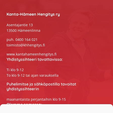
Footer
Kanta-Hämeen Hengitys ry
Asentajantie 13
13500 Hämeenlinna
puh. 0400 164 021
toimisto@khhengitys.fi
www.kantahameenhengitys.fi
Yhdistyssihteeri tavattavissa:
Ti klo 9-12
To klo 9-12 tai ajan varauksella
Puhelimitse ja sähköpostilla tavoitat
yhdistyssihteerin
maanantaista perjantaihin klo 9-15
Olemme somessa: