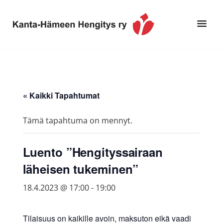
Hyppää
Hyppää
pääsisältöön
alatunnisteeseen
Toimintaa
Kanta-
ja
Hämeen
tietoa,
Hengitys
erityisesti
« Kaikki Tapahtumat
ry
jos
sinua
Tämä tapahtuma on mennyt.
koskettaa
astma,
Luento ”Hengityssairaan
keuhkoahtaumatauti,uniapnea,
läheisen tukeminen”
muut
keuhkosairaudet,
18.4.2023 @ 17:00
-
19:00
huono
sisäilma
Tilaisuus on kaikille avoin, maksuton eikä vaadi
tai