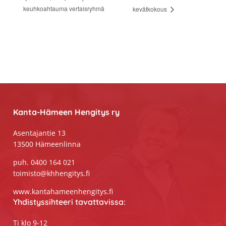
keuhkoahtauma vertaisryhmä
kevätkokous
Footer
Kanta-Hämeen Hengitys ry
Asentajantie 13
13500 Hämeenlinna
puh. 0400 164 021
toimisto@khhengitys.fi
www.kantahameenhengitys.fi
Yhdistyssihteeri tavattavissa:
Ti klo 9-12