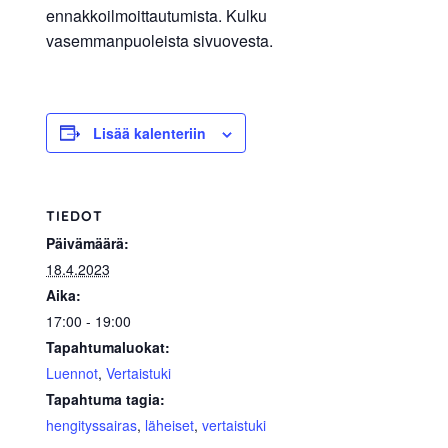
ennakkoilmoittautumista. Kulku
allergiat.
vasemmanpuoleista sivuovesta.
K-
H
Hengitys
ry
Lisää kalenteriin
TIEDOT
Päivämäärä:
18.4.2023
Aika:
17:00 - 19:00
Tapahtumaluokat:
Luennot
,
Vertaistuki
Tapahtuma tagia:
hengityssairas
,
läheiset
,
vertaistuki