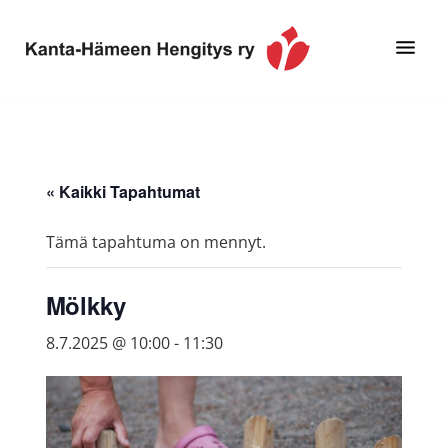
Hyppää
Hyppää
pääsisältöön
alatunnisteeseen
Toimintaa
Kanta-
ja
Hämeen
tietoa,
Hengitys
erityisesti
« Kaikki Tapahtumat
ry
jos
sinua
Tämä tapahtuma on mennyt.
koskettaa
astma,
Mölkky
keuhkoahtaumatauti,uniapnea,
muut
8.7.2025 @ 10:00
-
11:30
keuhkosairaudet,
huono
sisäilma
tai