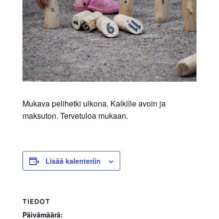
allergiat.
K-
H
Hengitys
ry
Mukava pelihetki ulkona. Kaikille avoin ja
maksuton. Tervetuloa mukaan.
Lisää kalenteriin
TIEDOT
Päivämäärä: