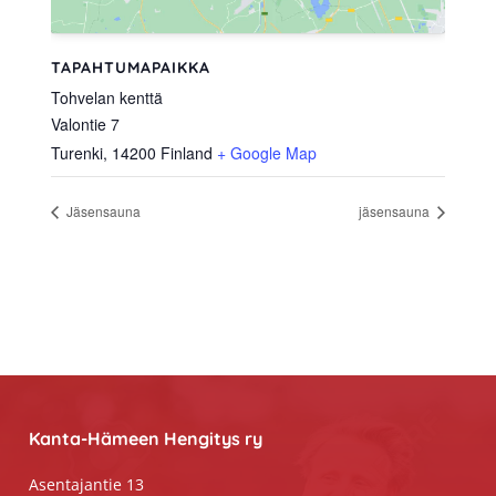
TAPAHTUMAPAIKKA
Tohvelan kenttä
Valontie 7
Turenki
,
14200
Finland
+ Google Map
Jäsensauna
jäsensauna
Footer
Kanta-Hämeen Hengitys ry
Asentajantie 13