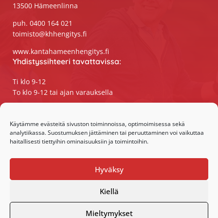
13500 Hämeenlinna
puh. 0400 164 021
toimisto@khhengitys.fi
www.kantahameenhengitys.fi
Yhdistyssihteeri tavattavissa:
Ti klo 9-12
To klo 9-12 tai ajan varauksella
Puhelimitse ja sähköpostilla tavoitat
yhdistyssihteerin
Käytämme evästeitä sivuston toiminnoissa, optimoimisessa sekä
analytiikassa. Suostumuksen jättäminen tai peruuttaminen voi vaikuttaa
maanantaista perjantaihin klo 9-15
haitallisesti tiettyihin ominaisuuksiin ja toimintoihin.
Olemme somessa:
Hyväksy
Facebook
Instagram
Kiellä
Mieltymykset