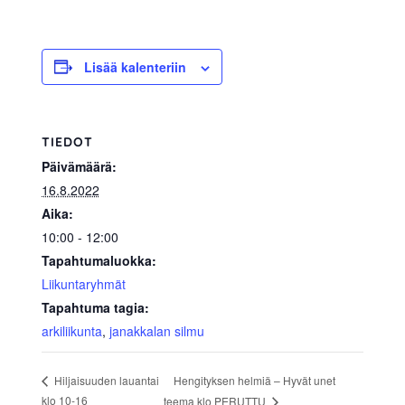
allergiat.
K-
H
Lisää kalenteriin
Hengitys
ry
TIEDOT
Päivämäärä:
16.8.2022
Aika:
10:00 - 12:00
Tapahtumaluokka:
Liikuntaryhmät
Tapahtuma tagia:
arkiliikunta
,
janakkalan silmu
Hengityksen helmiä – Hyvät unet
Hiljaisuuden lauantai
klo 10-16
teema klo PERUTTU