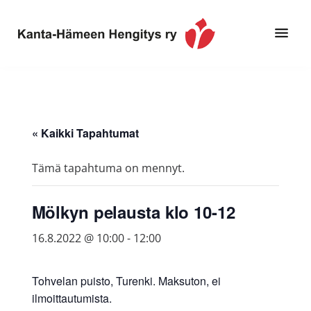
Hyppää
Hyppää
pääsisältöön
alatunnisteeseen
Toimintaa
Kanta-
ja
Hämeen
tietoa,
Hengitys
erityisesti
« Kaikki Tapahtumat
ry
jos
sinua
Tämä tapahtuma on mennyt.
koskettaa
astma,
Mölkyn pelausta klo 10-12
keuhkoahtaumatauti,uniapnea,
muut
16.8.2022 @ 10:00
-
12:00
keuhkosairaudet,
huono
Tohvelan puisto, Turenki. Maksuton, ei
sisäilma
ilmoittautumista.
tai