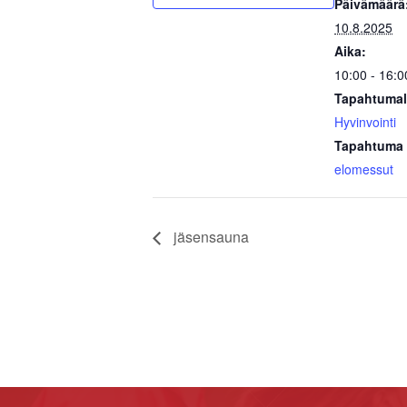
Päivämäärä
10.8.2025
Aika:
10:00 - 16:0
Tapahtumal
Hyvinvointi
Tapahtuma 
elomessut
jäsensauna
Footer