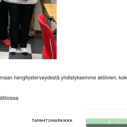
maan hengitysterveydestä yhdistyksemme aktiivien, koke
tiloissa
TAPAHTUMAPAIKKA