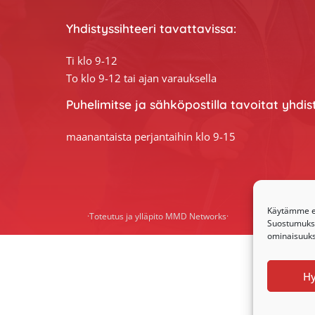
Yhdistyssihteeri tavattavissa:
Ti klo 9-12
To klo 9-12 tai ajan varauksella
Puhelimitse ja sähköpostilla tavoitat yhdis
maanantaista perjantaihin klo 9-15
Käytämme ev
·Toteutus ja ylläpito
MMD Networks
·
Suostumuksen
ominaisuuksi
H