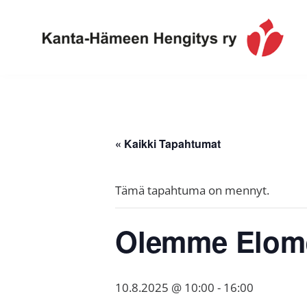
Hyppää
Hyppää
Hyppää
ensisijaiseen
pääsisältöön
alatunnisteeseen
valikkoon
Toimintaa
Kanta-
ja
Hämeen
tietoa,
Hengitys
erityisesti
« Kaikki Tapahtumat
ry
jos
sinua
Tämä tapahtuma on mennyt.
koskettaa
astma,
Olemme Elome
keuhkoahtaumatauti,uniapnea,
muut
keuhkosairaudet,
10.8.2025 @ 10:00
-
16:00
huono