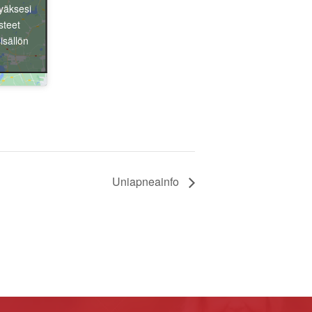
yäksesi
steet
isällön
Uniapneainfo