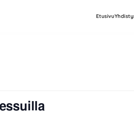
Etusivu
Yhdisty
ssuilla