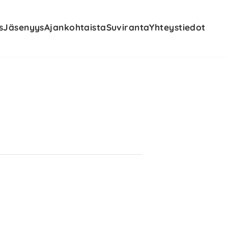
s
Jäsenyys
Ajankohtaista
Suviranta
Yhteystiedot