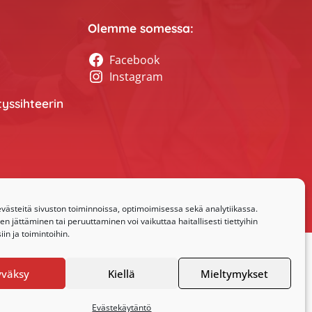
Olemme somessa:
Facebook
Instagram
tyssihteerin
ästeitä sivuston toiminnoissa, optimoimisessa sekä analytiikassa.
 jättäminen tai peruuttaminen voi vaikuttaa haitallisesti tiettyihin
in ja toimintoihin.
yväksy
Kiellä
Mieltymykset
Evästekäytäntö