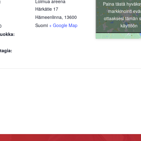
:
Loimua areena
Paina tästä hyväks
Härkätie 17
markkinointi evä
Hämeenlinna
,
13600
ottaaksesi tämän s
Suomi
+ Google Map
käyttöön
0
uokka:
tagia: