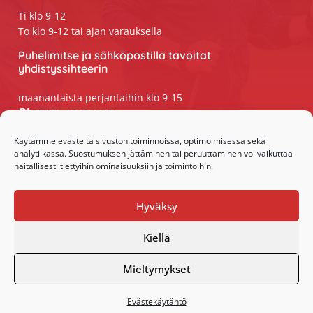
Ti klo 9-12
To klo 9-12 tai ajan varauksella
Puhelimitse ja sähköpostilla tavoitat
yhdistyssihteerin
maanantaista perjantaihin klo 9-15
Olemme somessa:
Facebook
Käytämme evästeitä sivuston toiminnoissa, optimoimisessa sekä
analytiikassa. Suostumuksen jättäminen tai peruuttaminen voi vaikuttaa
Instagram
haitallisesti tiettyihin ominaisuuksiin ja toimintoihin.
Hyväksy
Kiellä
·Toteutus ja ylläpito
MMD Networks
·
Mieltymykset
Evästekäytäntö