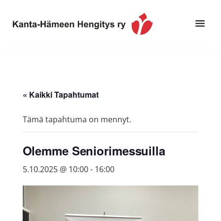
Hyppää
Hyppää
pääsisältöön
alatunnisteeseen
Toimintaa
Kanta-
ja
Hämeen
tietoa,
Hengitys
erityisesti
« Kaikki Tapahtumat
ry
jos
sinua
Tämä tapahtuma on mennyt.
koskettaa
astma,
Olemme Seniorimessuilla
keuhkoahtaumatauti,uniapnea,
muut
5.10.2025 @ 10:00
-
16:00
keuhkosairaudet,
huono
sisäilma
tai