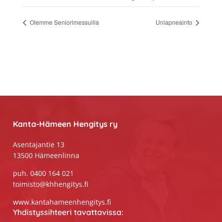
Olemme Seniorimessuilla
Uniapneainfo
Footer
Kanta-Hämeen Hengitys ry
Asentajantie 13
13500 Hämeenlinna
puh. 0400 164 021
toimisto@khhengitys.fi
www.kantahameenhengitys.fi
Yhdistyssihteeri tavattavissa: