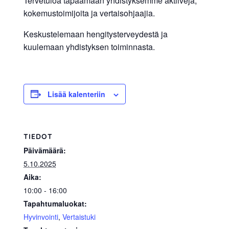
Tervetuloa tapaamaan yhdistyksemme aktiiveja,
kokemustoimijoita ja vertaisohjaajia.
Keskustelemaan hengitysterveydestä ja
kuulemaan yhdistyksen toiminnasta.
Lisää kalenteriin
TIEDOT
Päivämäärä:
5.10.2025
Aika:
10:00 - 16:00
Tapahtumaluokat:
Hyvinvointi
,
Vertaistuki