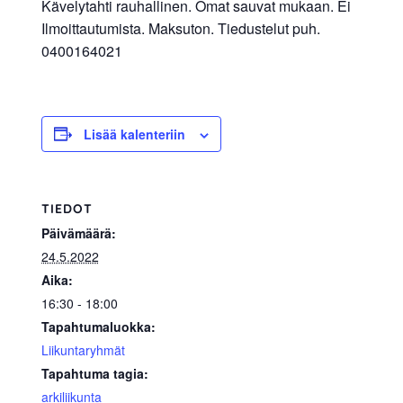
Kävelytahti rauhallinen. Omat sauvat mukaan. Ei
allergiat.
Ilmoittautumista. Maksuton. Tiedustelut puh.
K-
0400164021
H
Hengitys
ry
Lisää kalenteriin
TIEDOT
Päivämäärä:
24.5.2022
Aika:
16:30 - 18:00
Tapahtumaluokka:
Liikuntaryhmät
Tapahtuma tagia:
arkiliikunta