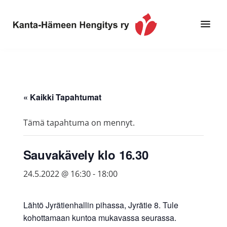
Hyppää
Hyppää
pääsisältöön
alatunnisteeseen
Toimintaa
Kanta-
ja
Hämeen
tietoa,
Hengitys
erityisesti
« Kaikki Tapahtumat
ry
jos
sinua
Tämä tapahtuma on mennyt.
koskettaa
astma,
Sauvakävely klo 16.30
keuhkoahtaumatauti,uniapnea,
muut
24.5.2022 @ 16:30
-
18:00
keuhkosairaudet,
huono
Lähtö Jyrätienhallin pihassa, Jyrätie 8. Tule
sisäilma
kohottamaan kuntoa mukavassa seurassa.
tai