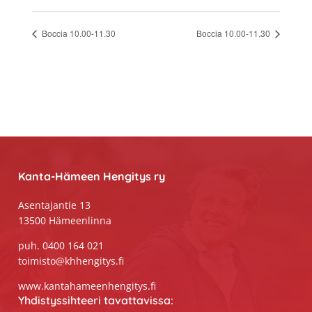
Boccia 10.00-11.30
Boccia 10.00-11.30
Footer
Kanta-Hämeen Hengitys ry
Asentajantie 13
13500 Hämeenlinna
puh. 0400 164 021
toimisto@khhengitys.fi
www.kantahameenhengitys.fi
Yhdistyssihteeri tavattavissa: