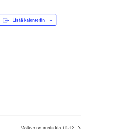
Lisää kalenteriin
Mölkyn pelausta klo 10-12