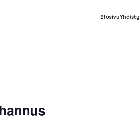
Etusivu
Yhdisty
uhannus