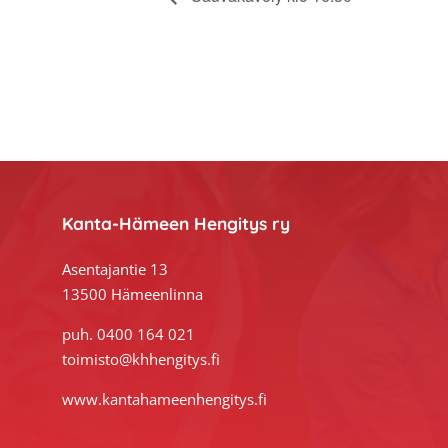
Footer
Kanta-Hämeen Hengitys ry
Asentajantie 13
13500 Hämeenlinna
puh. 0400 164 021
toimisto@khhengitys.fi
www.kantahameenhengitys.fi