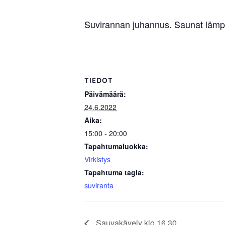
sisäilma
tai
Suvirannan juhannus. Saunat lämpi
allergiat.
K-
H
Hengitys
TIEDOT
ry
Päivämäärä:
24.6.2022
Aika:
15:00 - 20:00
Tapahtumaluokka:
Virkistys
Tapahtuma tagia:
suviranta
Sauvakävely klo 16.30