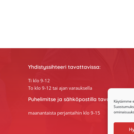
Yhdistyssihteeri tavattavissa:
Ti klo 9-12
To klo 9-12 tai ajan varauksella
Puhelimitse ja sähköpostilla tavoitat yhdis
Käytämme ev
Suostumuksen
ominaisuuksi
maanantaista perjantaihin klo 9-15
H