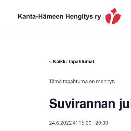
Hyppää
Hyppää
Hyppää
ensisijaiseen
pääsisältöön
alatunnisteeseen
valikkoon
Toimintaa
Kanta-
ja
Hämeen
tietoa,
Hengitys
erityisesti
« Kaikki Tapahtumat
ry
jos
sinua
Tämä tapahtuma on mennyt.
koskettaa
astma,
Suvirannan j
keuhkoahtaumatauti,uniapnea,
muut
keuhkosairaudet,
24.6.2022 @ 15:00
-
20:00
huono