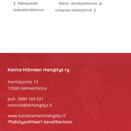
Astma-, keuhkoahtauma- ja
Astmapäivän
keskustelutilaisuus
uniapnea vertaisryhmä
Footer
Kanta-Hämeen Hengitys ry
Asentajantie 13
13500 Hämeenlinna
puh. 0400 164 021
toimisto@khhengitys.fi
www.kantahameenhengitys.fi
Yhdistyssihteeri tavattavissa: