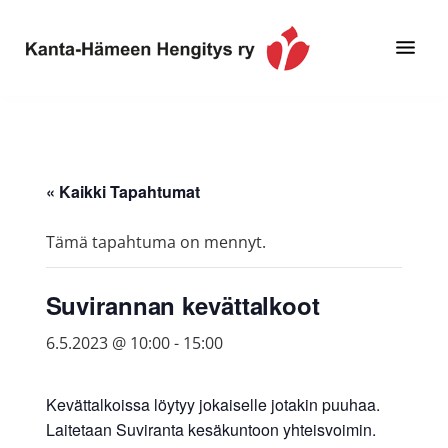
Hyppää
Hyppää
pääsisältöön
alatunnisteeseen
Toimintaa
Kanta-
ja
Hämeen
tietoa,
Hengitys
erityisesti
« Kaikki Tapahtumat
ry
jos
sinua
Tämä tapahtuma on mennyt.
koskettaa
astma,
Suvirannan kevättalkoot
keuhkoahtaumatauti,uniapnea,
muut
6.5.2023 @ 10:00
-
15:00
keuhkosairaudet,
huono
Kevättalkoissa löytyy jokaiselle jotakin puuhaa.
sisäilma
Laitetaan Suviranta kesäkuntoon yhteisvoimin.
tai