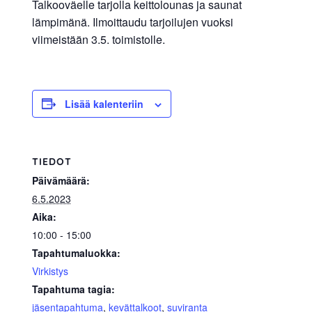
Talkooväelle tarjolla keittolounas ja saunat
allergiat.
lämpimänä. Ilmoittaudu tarjoilujen vuoksi
K-
viimeistään 3.5. toimistolle.
H
Hengitys
ry
Lisää kalenteriin
TIEDOT
Päivämäärä:
6.5.2023
Aika:
10:00 - 15:00
Tapahtumaluokka:
Virkistys
Tapahtuma tagia:
jäsentapahtuma
,
kevättalkoot
,
suviranta