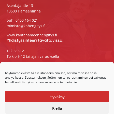
ä
t
Asentajantie 13
k
i
13500 Hämeenlinna
o
y
puh. 0400 164 021
n
toimisto@khhengitys.fi
m
ä
www.kantahameenhengitys.fi
Yhdistyssihteeri tavattavissa:
t
n
Ti klo 9-12
To klo 9-12 tai ajan varauksella
a
Puhelimitse ja sähköpostilla tavoitat
v
yhdistyssihteerin
Käytämme evästeitä sivuston toiminnoissa, optimoimisessa sekä
i
analytiikassa. Suostumuksen jättäminen tai peruuttaminen voi vaikuttaa
maanantaista perjantaihin klo 9-15
g
haitallisesti tiettyihin ominaisuuksiin ja toimintoihin.
Olemme somessa:
o
Hyväksy
Facebook
i
Instagram
n
Kiellä