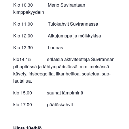
Klo 10.30 Meno Suvirantaan
kimppakyydein
Klo 11.00 Tulokahvit Suvirannassa
Klo 12.00 Alkujumppa ja mölkkykisa
Klo 13.30 Lounas
klo14.15 erilaisia aktiviteetteja Suvirannan
pihapiirissä ja lähiympäristössä. mm. metsässä
kävely, frisbeegolfia, tikanheittoa, soutelua, sup-
lautailua.
klo 15.00 saunat lämpiminä
klo 17.00 päätöskahvit
Hinta 10e/hlö