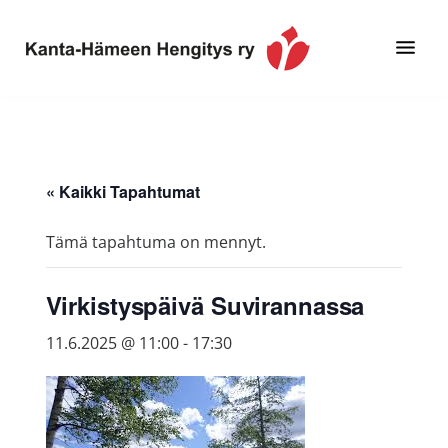
Hyppää
Hyppää
pääsisältöön
alatunnisteeseen
Toimintaa
Kanta-
ja
Hämeen
tietoa,
Hengitys
erityisesti
« Kaikki Tapahtumat
ry
jos
sinua
Tämä tapahtuma on mennyt.
koskettaa
astma,
Virkistyspäivä Suvirannassa
keuhkoahtaumatauti,uniapnea,
muut
11.6.2025 @ 11:00
-
17:30
keuhkosairaudet,
huono
sisäilma
tai