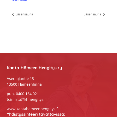
Jäsensauna
Jäsensauna
Footer
Kanta-Hämeen Hengitys ry
Asentajantie 13
13500 Hämeenlinna
puh. 0400 164 021
toimisto@khhengitys.fi
www.kantahameenhengitys.fi
Yhdistyssihteeri tavattavissa: