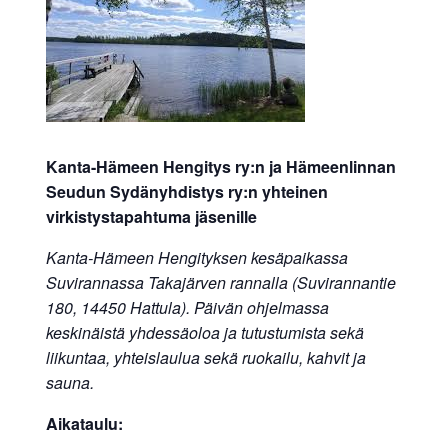
allergiat.
K-
H
Hengitys
ry
Kanta-Hämeen Hengitys ry:n ja Hämeenlinnan
Seudun Sydänyhdistys ry:n yhteinen
virkistystapahtuma
jäsenille
Kanta-Hämeen Hengityksen kesäpaikassa
Suvirannassa Takajärven rannalla (Suvirannantie
180, 14450 Hattula). Päivän ohjelmassa
keskinäistä yhdessäoloa ja tutustumista sekä
liikuntaa, yhteislaulua sekä ruokailu, kahvit ja
sauna.
Aikataulu: