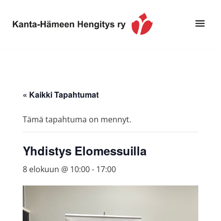
Hyppää
Hyppää
pääsisältöön
alatunnisteeseen
Toimintaa
Kanta-
ja
Hämeen
tietoa,
Hengitys
erityisesti
« Kaikki Tapahtumat
ry
jos
sinua
Tämä tapahtuma on mennyt.
koskettaa
astma,
Yhdistys Elomessuilla
keuhkoahtaumatauti,uniapnea,
muut
8 elokuun @ 10:00
-
17:00
keuhkosairaudet,
huono
sisäilma
tai