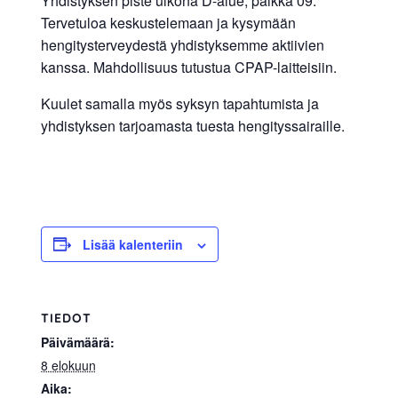
Yhdistyksen piste ulkona D-alue, paikka 09.
Tervetuloa keskustelemaan ja kysymään
hengitysterveydestä yhdistyksemme aktiivien
kanssa. Mahdollisuus tutustua CPAP-laitteisiin.
Kuulet samalla myös syksyn tapahtumista ja
yhdistyksen tarjoamasta tuesta hengityssairaille.
Lisää kalenteriin
TIEDOT
Päivämäärä:
8 elokuun
Aika: