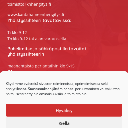
toimisto@khhengitys.fi
www.kantahameenhengitys.fi
Yhdistyssihteeri tavattavissa:
Ti klo 9-12
To klo 9-12 tai ajan varauksella
Puhelimitse ja sähköpostilla tavoitat
yhdistyssihteerin
maanantaista perjantaihin klo 9-15
Olemme somessa:
Facebook
Käytämme evästeitä sivuston toiminnoissa, optimoimisessa sekä
analytiikassa. Suostumuksen jättäminen tai peruuttaminen voi vaikuttaa
Instagram
haitallisesti tiettyihin ominaisuuksiin ja toimintoihin.
Hyväksy
Kiellä
·Toteutus ja ylläpito
MMD Networks
·