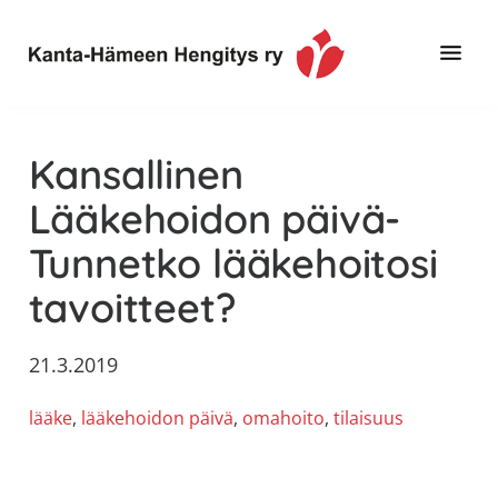
Hyppää
Hyppää
Hyppää
pääsisältöön
ensisijaiseen
alatunnisteeseen
sivupalkkiin
Toimintaa
Kanta-
ja
Hämeen
Kansallinen
tietoa,
Hengitys
erityisesti
Lääkehoidon päivä-
ry
jos
Tunnetko lääkehoitosi
sinua
koskettaa
tavoitteet?
astma,
keuhkoahtaumatauti,uniapnea,
21.3.2019
muut
keuhkosairaudet,
lääke
, 
lääkehoidon päivä
, 
omahoito
, 
tilaisuus
huono
sisäilma
tai