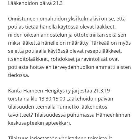
Lääkehoidon päivä 21.3
allergiat.
K-
Onnistuneen omahoidon yksi kulmakivi on se, että
H
potilas tietää hänellä käytössä olevat lääkkeet,
Hengitys
niiden oikean annostelun ja ottotekniikan sekä sen
ry
miksi lääkettä hänelle on määrätty. Tärkeää on myös
se,että potilaalla käytössä olevat reseptilääkkeet,
itsehoitolääkkeet, rohdokset ja ravintolisät ovat
potilasta hoitavien terveydenhuollon ammattilaisten
tiedossa.
Kanta-Hämeen Hengitys ry järjestää 21.3.19
torstaina
klo 13:30-15.00 Lääkehoidon päivän
tilaisuuden teemalla Tunnetko lääkehoitosi
tavoitteet? Tilaisuudessa puhumassa Hämeenlinnan
keskusapteekin apteekkari.
Tilaisuus järjestetään yhdistyksen toimistolla