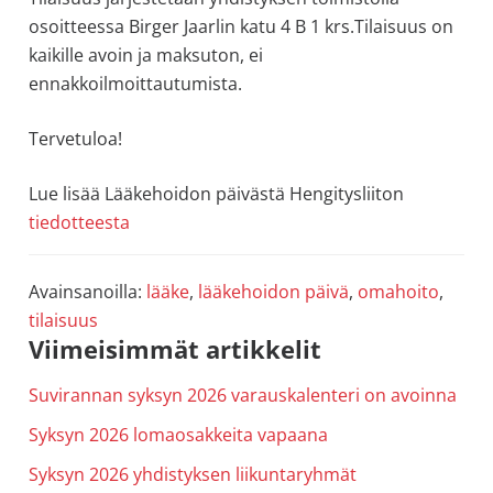
osoitteessa Birger Jaarlin katu 4 B 1 krs.Tilaisuus on
kaikille avoin ja maksuton, ei
ennakkoilmoittautumista.
Tervetuloa!
Lue lisää Lääkehoidon päivästä Hengitysliiton
tiedotteesta
Avainsanoilla:
lääke
,
lääkehoidon päivä
,
omahoito
,
tilaisuus
Ensisijainen
Viimeisimmät artikkelit
sivupalkki
Suvirannan syksyn 2026 varauskalenteri on avoinna
Syksyn 2026 lomaosakkeita vapaana
Syksyn 2026 yhdistyksen liikuntaryhmät