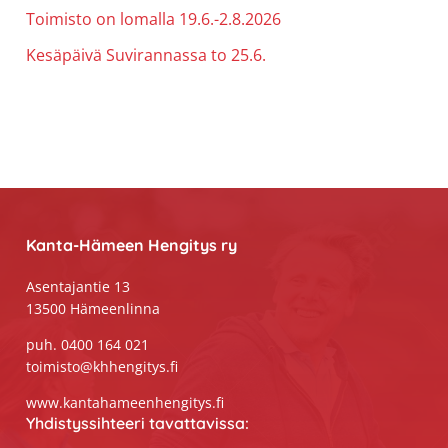
Toimisto on lomalla 19.6.-2.8.2026
Kesäpäivä Suvirannassa to 25.6.
Footer
Kanta-Hämeen Hengitys ry
Asentajantie 13
13500 Hämeenlinna
puh. 0400 164 021
toimisto@khhengitys.fi
www.kantahameenhengitys.fi
Yhdistyssihteeri tavattavissa: