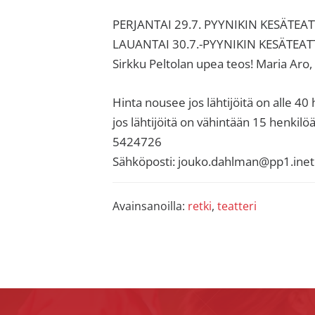
PERJANTAI 29.7. PYYNIKIN KESÄTEATT
LAUANTAI 30.7.-PYYNIKIN KESÄTEATTE
Sirkku Peltolan upea teos! Maria Aro
Hinta nousee jos lähtijöitä on alle 40 h
jos lähtijöitä on vähintään 15 henkilö
5424726
Sähköposti: jouko.dahlman@pp1.inet.
Avainsanoilla:
retki
,
teatteri
Footer