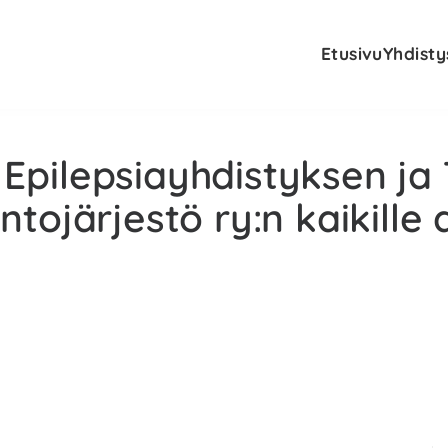
Etusivu
Yhdisty
pilepsiayhdistyksen ja 
tojärjestö ry:n kaikille