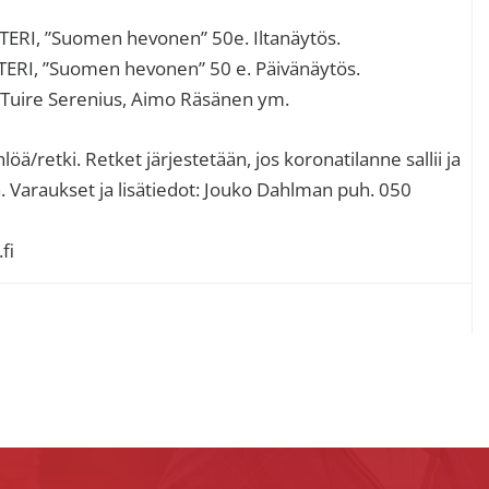
ERI, ”Suomen hevonen” 50e. Iltanäytös.
RI, ”Suomen hevonen” 50 e. Päivänäytös.
, Tuire Serenius, Aimo Räsänen ym.
löä/retki. Retket järjestetään, jos koronatilanne sallii ja
ä. Varaukset ja lisätiedot: Jouko Dahlman puh. 050
fi