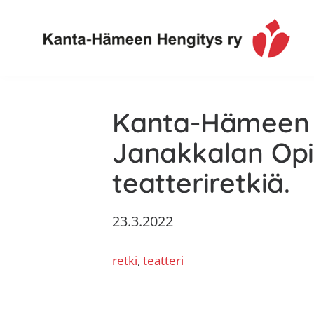
Hyppää
Hyppää
Hyppää
Hyppää
ensisijaiseen
pääsisältöön
ensisijaiseen
alatunnisteeseen
valikkoon
sivupalkkiin
Toimintaa
Kanta-
ja
Kanta-Hämeen E
Hämeen
tietoa,
Hengitys
erityisesti
Janakkalan Opin
ry
jos
teatteriretkiä.
sinua
koskettaa
23.3.2022
astma,
keuhkoahtaumatauti,uniapnea,
retki
, 
teatteri
muut
keuhkosairaudet,
huono