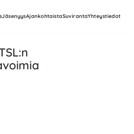
s
Jäsenyys
Ajankohtaista
Suviranta
Yhteystiedot
TSL:n
 avoimia