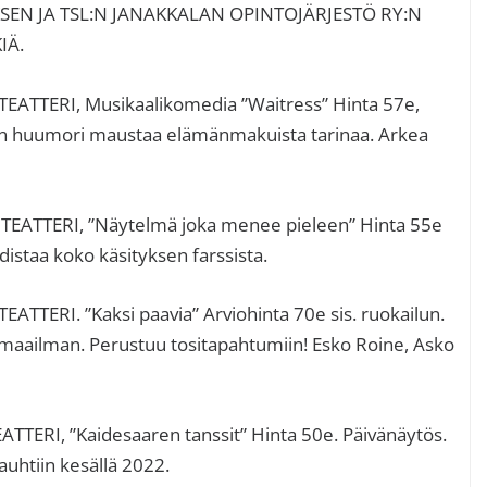
E
EN JA TSL:N JANAKKALAN OPINTOJÄRJESTÖ RY:N
IÄ.
s
TTERI, Musikaalikomedia ”Waitress” Hinta 57e,
en huumori maustaa elämänmakuista tarinaa. Arkea
TEATTERI, ”Näytelmä joka menee pieleen” Hinta 55e
staa koko käsityksen farssista.
ERI. ”Kaksi paavia” Arviohinta 70e sis. ruokailun.
 maailman. Perustuu tositapahtumiin! Esko Roine, Asko
TERI, ”Kaidesaaren tanssit” Hinta 50e. Päivänäytös.
auhtiin kesällä 2022.