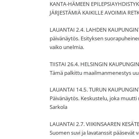
sisäilma
KANTA-HÄMEEN EPILEPSIAYHDISTYKS
tai
JÄRJESTÄMIÄ KAIKILLE AVOIMIA RETK
allergiat.
K-
LAUANTAI 2.4. LAHDEN KAUPUNGINTEA
H
päivänäytös. Esityksen suorapuhein
Hengitys
vaiko unelmia.
ry
TIISTAI 26.4. HELSINGIN KAUPUNGIN
Tämä palkittu maailmanmenestys uudi
LAUANTAI 14.5. TURUN KAUPUNGINTEATT
Päivänäytös. Keskustelu, joka muutti
Sarkola
LAUANTAI 2.7. VIIKINSAAREN KESÄTEAT
Suomen suvi ja lavatanssit pääsevät v