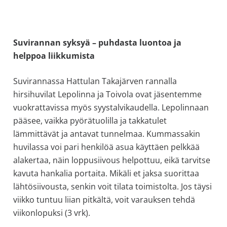
Suvirannan syksyä – puhdasta luontoa ja
helppoa liikkumista
Suvirannassa Hattulan Takajärven rannalla
hirsihuvilat Lepolinna ja Toivola ovat jäsentemme
vuokrattavissa myös syystalvikaudella. Lepolinnaan
pääsee, vaikka pyörätuolilla ja takkatulet
lämmittävät ja antavat tunnelmaa. Kummassakin
huvilassa voi pari henkilöä asua käyttäen pelkkää
alakertaa, näin loppusiivous helpottuu, eikä tarvitse
kavuta hankalia portaita. Mikäli et jaksa suorittaa
lähtösiivousta, senkin voit tilata toimistolta. Jos täysi
viikko tuntuu liian pitkältä, voit varauksen tehdä
viikonlopuksi (3 vrk).