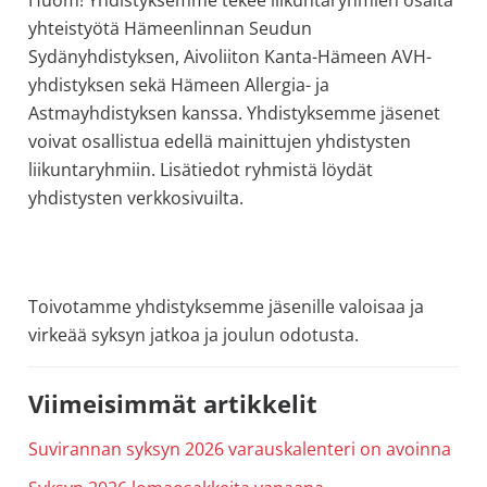
yhteistyötä Hämeenlinnan Seudun
Sydänyhdistyksen, Aivoliiton Kanta-Hämeen AVH-
yhdistyksen sekä Hämeen Allergia- ja
Astmayhdistyksen kanssa. Yhdistyksemme jäsenet
voivat osallistua edellä mainittujen yhdistysten
liikuntaryhmiin. Lisätiedot ryhmistä löydät
yhdistysten verkkosivuilta.
Toivotamme yhdistyksemme jäsenille valoisaa ja
virkeää syksyn jatkoa ja joulun odotusta.
Ensisijainen
Viimeisimmät artikkelit
sivupalkki
Suvirannan syksyn 2026 varauskalenteri on avoinna