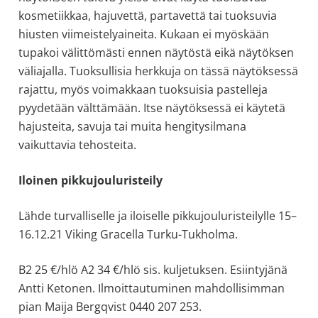
kosmetiikkaa, hajuvettä, partavettä tai tuoksuvia
hiusten viimeistelyaineita. Kukaan ei myöskään
tupakoi välittömästi ennen näytöstä eikä näytöksen
väliajalla. Tuoksullisia herkkuja on tässä näytöksessä
rajattu, myös voimakkaan tuoksuisia pastelleja
pyydetään välttämään. Itse näytöksessä ei käytetä
hajusteita, savuja tai muita hengitysilmana
vaikuttavia tehosteita.
Iloinen pikkujouluristeily
Lähde turvalliselle ja iloiselle pikkujouluristeilylle 15–
16.12.21 Viking Gracella Turku-Tukholma.
B2 25 €/hlö A2 34 €/hlö sis. kuljetuksen. Esiintyjänä
Antti Ketonen. Ilmoittautuminen mahdollisimman
pian Maija Bergqvist 0440 207 253.