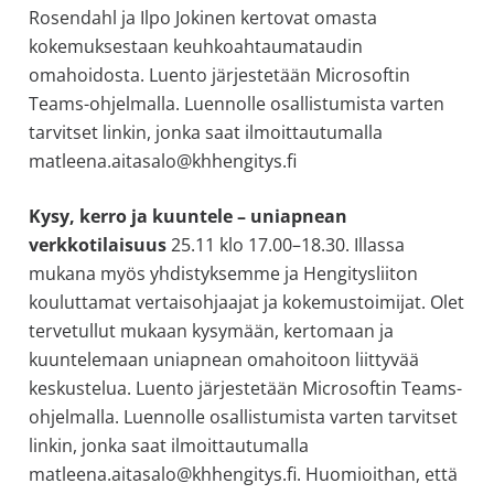
Rosendahl ja Ilpo Jokinen kertovat omasta
kokemuksestaan keuhkoahtaumataudin
omahoidosta. Luento järjestetään Microsoftin
Teams-ohjelmalla. Luennolle osallistumista varten
tarvitset linkin, jonka saat ilmoittautumalla
matleena.aitasalo@khhengitys.fi
Kysy, kerro ja kuuntele – uniapnean
verkkotilaisuus
25.11 klo 17.00–18.30. Illassa
mukana myös yhdistyksemme ja Hengitysliiton
kouluttamat vertaisohjaajat ja kokemustoimijat. Olet
tervetullut mukaan kysymään, kertomaan ja
kuuntelemaan uniapnean omahoitoon liittyvää
keskustelua. Luento järjestetään Microsoftin Teams-
ohjelmalla. Luennolle osallistumista varten tarvitset
linkin, jonka saat ilmoittautumalla
matleena.aitasalo@khhengitys.fi. Huomioithan, että