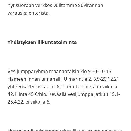
nyt suoraan verkkosivuiltamme Suvirannan
varauskalenterista.
Yhdistyksen liikuntatoiminta
Vesijumpparyhmä maanantaisin klo 9.30–10.15
Hämeenlinnan uimahalli, Uimarintie 2. 6.9-20.12.21
yhteensä 15 kertaa, ei 6.12 mutta pidetään viikolla
42. Hinta 45 €/hlö. Keväällä vesijumppa jatkuu 15.1-
25.4.22, ei viikolla 6.
Huom! Yhdistyksemme tekee liikuntaryhmien osalta