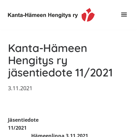
Hyppää
Hyppää
Hyppää
pääsisältöön
ensisijaiseen
alatunnisteeseen
sivupalkkiin
Toimintaa
Kanta-
ja
Hämeen
Kanta-Hämeen
tietoa,
Hengitys
erityisesti
Hengitys ry
ry
jos
jäsentiedote 11/2021
sinua
koskettaa
astma,
3.11.2021
keuhkoahtaumatauti,uniapnea,
muut
keuhkosairaudet,
huono
Jäsentiedote
sisäilma
11/2021
tai
Hämeenlinna 3.11.2021