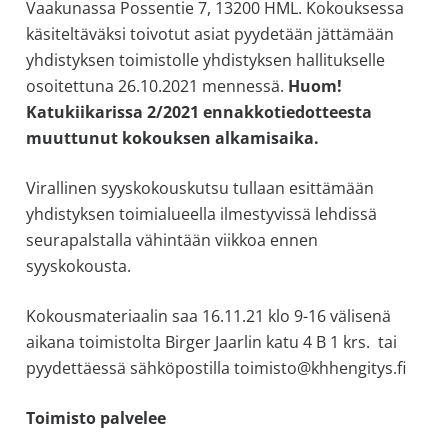
Vaakunassa Possentie 7, 13200 HML. Kokouksessa
käsiteltäväksi toivotut asiat pyydetään jättämään
yhdistyksen toimistolle yhdistyksen hallitukselle
osoitettuna 26.10.2021 mennessä.
Huom!
Katukiikarissa 2/2021 ennakkotiedotteesta
muuttunut kokouksen alkamisaika.
Virallinen syyskokouskutsu tullaan esittämään
yhdistyksen toimialueella ilmestyvissä lehdissä
seurapalstalla vähintään viikkoa ennen
syyskokousta.
Kokousmateriaalin saa 16.11.21 klo 9-16 välisenä
aikana toimistolta Birger Jaarlin katu 4 B 1 krs. tai
pyydettäessä sähköpostilla toimisto@khhengitys.fi
Toimisto palvelee