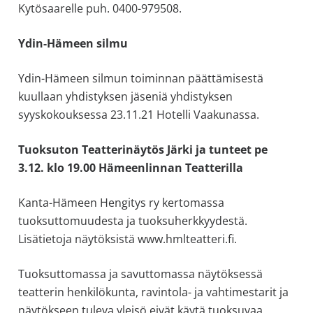
Kytösaarelle puh. 0400-979508.
Ydin-Hämeen silmu
Ydin-Hämeen silmun toiminnan päättämisestä
kuullaan yhdistyksen jäseniä yhdistyksen
syyskokouksessa 23.11.21 Hotelli Vaakunassa.
Tuoksuton Teatterinäytös Järki ja tunteet pe
3.12. klo 19.00 Hämeenlinnan Teatterilla
Kanta-Hämeen Hengitys ry kertomassa
tuoksuttomuudesta ja tuoksuherkkyydestä.
Lisätietoja näytöksistä www.hmlteatteri.fi.
Tuoksuttomassa ja savuttomassa näytöksessä
teatterin henkilökunta, ravintola- ja vahtimestarit ja
näytökseen tuleva yleisö eivät käytä tuoksuvaa