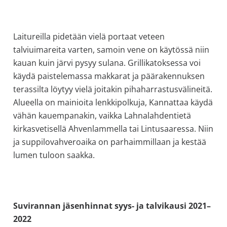
Laitureilla pidetään vielä portaat veteen
talviuimareita varten, samoin vene on käytössä niin
kauan kuin järvi pysyy sulana. Grillikatoksessa voi
käydä paistelemassa makkarat ja päärakennuksen
terassilta löytyy vielä joitakin pihaharrastusvälineitä.
Alueella on mainioita lenkkipolkuja, Kannattaa käydä
vähän kauempanakin, vaikka Lahnalahdentietä
kirkasvetisellä Ahvenlammella tai Lintusaaressa. Niin
ja suppilovahveroaika on parhaimmillaan ja kestää
lumen tuloon saakka.
Suvirannan jäsenhinnat syys- ja talvikausi 2021–
2022