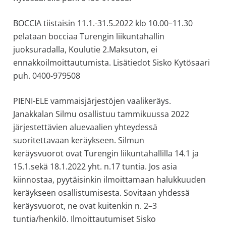
BOCCIA tiistaisin 11.1.-31.5.2022 klo 10.00–11.30
pelataan bocciaa Turengin liikuntahallin
juoksuradalla, Koulutie 2.Maksuton, ei
ennakkoilmoittautumista. Lisätiedot Sisko Kytösaari
puh. 0400-979508
PIENI-ELE vammaisjärjestöjen vaalikeräys.
Janakkalan Silmu osallistuu tammikuussa 2022
järjestettävien aluevaalien yhteydessä
suoritettavaan keräykseen. Silmun
keräysvuorot ovat Turengin liikuntahallilla 14.1 ja
15.1.sekä 18.1.2022 yht. n.17 tuntia. Jos asia
kiinnostaa, pyytäisinkin ilmoittamaan halukkuuden
keräykseen osallistumisesta. Sovitaan yhdessä
keräysvuorot, ne ovat kuitenkin n. 2–3
tuntia/henkilö. Ilmoittautumiset Sisko