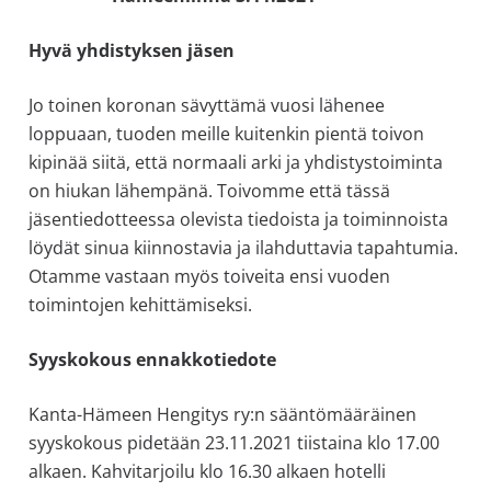
allergiat.
Hyvä yhdistyksen jäsen
K-
H
Jo toinen koronan sävyttämä vuosi lähenee
Hengitys
loppuaan, tuoden meille kuitenkin pientä toivon
ry
kipinää siitä, että normaali arki ja yhdistystoiminta
on hiukan lähempänä. Toivomme että tässä
jäsentiedotteessa olevista tiedoista ja toiminnoista
löydät sinua kiinnostavia ja ilahduttavia tapahtumia.
Otamme vastaan myös toiveita ensi vuoden
toimintojen kehittämiseksi.
Syyskokous ennakkotiedote
Kanta-Hämeen Hengitys ry:n sääntömääräinen
syyskokous pidetään 23.11.2021 tiistaina klo 17.00
alkaen. Kahvitarjoilu klo 16.30 alkaen hotelli