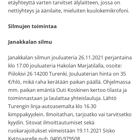
etäyhteyttä varten tarvitset älylaitteen, jossa on
nettiyhteys ja äänilaite, mieluiten kuulokemikrofoni.
Silmujen toimintaa
Janakkalan silmu
Janakkalan silmun jouluateria 26.11.2021 perjantaina
klo 17.00 jouluateria Hakolan Marjatilalla, osoite:
Piilokivi 26 14200 Turenki. Jouluaterian hinta on 35
€/hlö, mikä raha kerätään paikan päällä. Ohjelmassa
mm. paikan emäntä Outi Koskinen kertoo tilasta ja
toiminnastaan ja laulattaa yhteislauluja. Lähtö
Turengin linja-autoasemalta klo 16.30
kimppakyydein. Ilmoitathan, tarjoatko vai tarvitsetko
kyydin. Sitovat ilmoittautumiset sekä
ruokarajoitukset viimeistään 19.11.2021 Sisko
Kytösaarelle puh. 0400-979508.