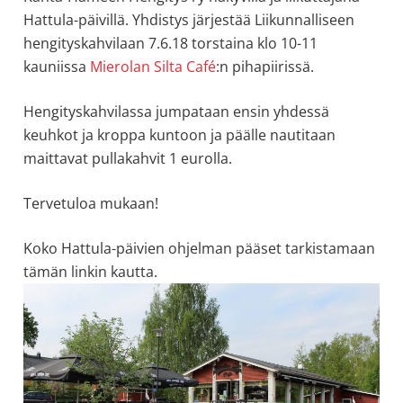
allergiat.
Hattula-päivillä. Yhdistys järjestää Liikunnalliseen
K-
hengityskahvilaan 7.6.18 torstaina klo 10-11
H
kauniissa
Mierolan Silta Café
:n pihapiirissä.
Hengitys
Hengityskahvilassa jumpataan ensin yhdessä
ry
keuhkot ja kroppa kuntoon ja päälle nautitaan
maittavat pullakahvit 1 eurolla.
Tervetuloa mukaan!
Koko Hattula-päivien ohjelman pääset tarkistamaan
tämän linkin kautta.