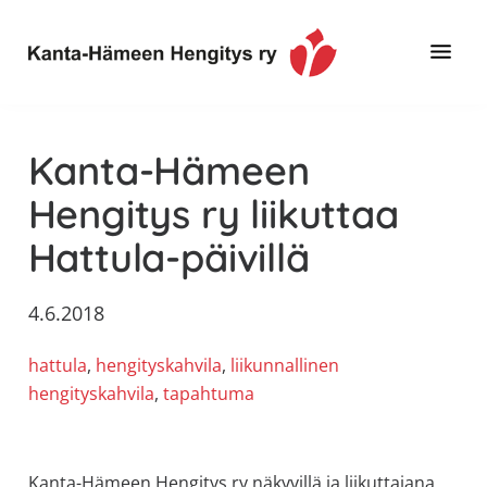
Hyppää
Hyppää
Hyppää
pääsisältöön
ensisijaiseen
alatunnisteeseen
sivupalkkiin
Toimintaa
Kanta-
ja
Hämeen
Kanta-Hämeen
tietoa,
Hengitys
erityisesti
Hengitys ry liikuttaa
ry
jos
Hattula-päivillä
sinua
koskettaa
astma,
4.6.2018
keuhkoahtaumatauti,uniapnea,
hattula
, 
hengityskahvila
, 
liikunnallinen
muut
hengityskahvila
, 
tapahtuma
keuhkosairaudet,
huono
sisäilma
tai
Kanta-Hämeen Hengitys ry näkyvillä ja liikuttajana