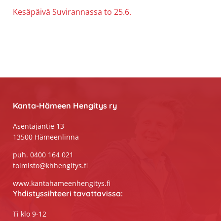
Kesäpäivä Suvirannassa to 25.6.
Footer
Kanta-Hämeen Hengitys ry
Asentajantie 13
13500 Hämeenlinna
puh. 0400 164 021
toimisto@khhengitys.fi
www.kantahameenhengitys.fi
Yhdistyssihteeri tavattavissa:
Ti klo 9-12