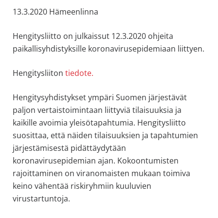
allergiat.
13.3.2020 Hämeenlinna
K-
H
Hengitysliitto on julkaissut 12.3.2020 ohjeita
Hengitys
paikallisyhdistyksille koronavirusepidemiaan liittyen.
ry
Hengitysliiton
tiedote.
Hengitysyhdistykset ympäri Suomen järjestävät
paljon vertaistoimintaan liittyviä tilaisuuksia ja
kaikille avoimia yleisötapahtumia. Hengitysliitto
suosittaa, että näiden tilaisuuksien ja tapahtumien
järjestämisestä pidättäydytään
koronavirusepidemian ajan. Kokoontumisten
rajoittaminen on viranomaisten mukaan toimiva
keino vähentää riskiryhmiin kuuluvien
virustartuntoja.