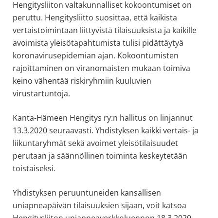
Hengitysliiton valtakunnalliset kokoontumiset on
peruttu. Hengitysliitto suosittaa, että kaikista
vertaistoimintaan liittyvistä tilaisuuksista ja kaikille
avoimista yleisötapahtumista tulisi pidättäytyä
koronavirusepidemian ajan. Kokoontumisten
rajoittaminen on viranomaisten mukaan toimiva
keino vähentää riskiryhmiin kuuluvien
virustartuntoja.
Kanta-Hämeen Hengitys ry:n hallitus on linjannut
13.3.2020 seuraavasti. Yhdistyksen kaikki vertais- ja
liikuntaryhmät sekä avoimet yleisötilaisuudet
perutaan ja säännöllinen toiminta keskeytetään
toistaiseksi.
Yhdistyksen peruuntuneiden kansallisen
uniapneapäivän tilaisuuksien sijaan, voit katsoa
Hengitysliiton uniapneaverkkoluennon 18.3.2020.