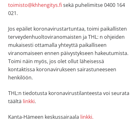
toimisto@khhengitys.fi
sekä puhelimitse 0400 164
021.
Jos epäilet koronavirustartuntaa, toimi paikallisten
terveydenhuoltoviranomaisten ja THL: n ohjeiden
mukaisesti ottamalla yhteyttä paikalliseen
viranomaiseen ennen päivystykseen hakeutumista.
Toimi näin myös, jos olet ollut läheisessä
kontaktissa koronavirukseen sairastuneeseen
henkilöön.
THL:n tiedotusta koronavirustilanteesta voi seurata
täältä
linkki
.
Kanta-Hämeen keskussairaala
linkki.