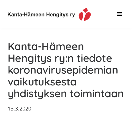
Hyppää
Hyppää
Hyppää
pääsisältöön
ensisijaiseen
alatunnisteeseen
sivupalkkiin
Toimintaa
Kanta-
ja
Hämeen
Kanta-Hämeen
tietoa,
Hengitys
erityisesti
Hengitys ry:n tiedote
ry
jos
koronavirusepidemian
sinua
koskettaa
vaikutuksesta
astma,
yhdistyksen toimintaan
keuhkoahtaumatauti,uniapnea,
muut
keuhkosairaudet,
13.3.2020
huono
sisäilma
tai