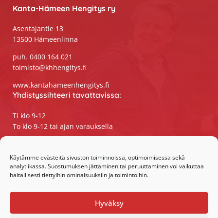
Kanta-Hämeen Hengitys ry
Asentajantie 13
13500 Hämeenlinna
puh. 0400 164 021
toimisto@khhengitys.fi
www.kantahameenhengitys.fi
Yhdistyssihteeri tavattavissa:
Ti klo 9-12
To klo 9-12 tai ajan varauksella
Puhelimitse ja sähköpostilla tavoitat
yhdistyssihteerin
Käytämme evästeitä sivuston toiminnoissa, optimoimisessa sekä
analytiikassa. Suostumuksen jättäminen tai peruuttaminen voi vaikuttaa
maanantaista perjantaihin klo 9-15
haitallisesti tiettyihin ominaisuuksiin ja toimintoihin.
Olemme somessa:
Hyväksy
Facebook
Instagram