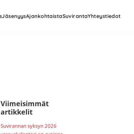
s
Jäsenyys
Ajankohtaista
Suviranta
Yhteystiedot
nsisijainen
Viimeisimmät
artikkelit
ivupalkki
Suvirannan syksyn 2026
varauskalenteri on avoinna