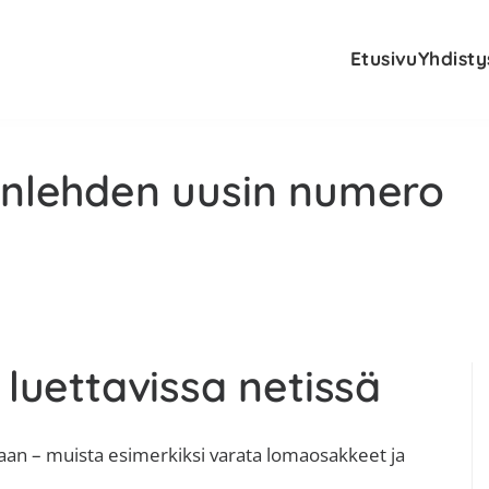
Etusivu
Yhdisty
senlehden uusin numero
E
 luettavissa netissä
s
aan – muista esimerkiksi varata lomaosakkeet ja