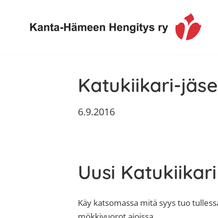
Hyppää
Hyppää
Hyppää
Hyppää
ensisijaiseen
pääsisältöön
ensisijaiseen
alatunnisteeseen
valikkoon
sivupalkkiin
Toimintaa
Kanta-
ja
Katukiikari-jä
Hämeen
tietoa,
Hengitys
erityisesti
6.9.2016
ry
jos
sinua
koskettaa
astma,
Uusi Katukiikari
keuhkoahtaumatauti,uniapnea,
muut
keuhkosairaudet,
Käy katsomassa mitä syys tuo tulless
huono
mökkivuorot ajoissa.