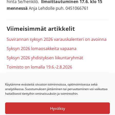
hinta 5e/henkilö.
Ilmoittautuminen 17.6. klo 15
mennessä
Anja Lehdolle puh. 0451066761
Ensisijainen
Viimeisimmät artikkelit
sivupalkki
Suvirannan syksyn 2026 varauskalenteri on avoinna
Syksyn 2026 lomaosakkeita vapaana
Syksyn 2026 yhdistyksen liikuntaryhmät
Toimisto on lomalla 19.6.-2.8.2026
Kesäpäivä Suvirannassa to 25.6.
Käytämme evästeitä sivuston toiminnoissa, optimoimisessa sekä
analytiikassa. Suostumuksen jättäminen tai peruuttaminen voi vaikuttaa
haitallisesti tiettyihin ominaisuuksiin ja toimintoihin.
Hyväksy
Footer