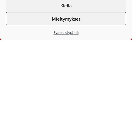
Kiellä
Kanta-Hämeen Hengitys ry
Mieltymykset
Asentajantie 13
13500 Hämeenlinna
Evästekäytäntö
puh. 0400 164 021
toimisto@khhengitys.fi
www.kantahameenhengitys.fi
Yhdistyssihteeri tavattavissa:
Ti klo 9-12
To klo 9-12 tai ajan varauksella
Puhelimitse ja sähköpostilla tavoitat
yhdistyssihteerin
maanantaista perjantaihin klo 9-15
Olemme somessa:
Facebook