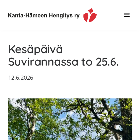
Hyppää
Hyppää
Hyppää
pääsisältöön
ensisijaiseen
alatunnisteeseen
sivupalkkiin
Toimintaa
Kanta-
ja
Hämeen
Kesäpäivä
tietoa,
Hengitys
erityisesti
Suvirannassa to 25.6.
ry
jos
sinua
12.6.2026
koskettaa
astma,
keuhkoahtaumatauti,uniapnea,
muut
keuhkosairaudet,
huono
sisäilma
tai