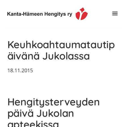
Hyppää
Hyppää
Hyppää
pääsisältöön
ensisijaiseen
alatunnisteeseen
sivupalkkiin
Toimintaa
Kanta-
ja
Hämeen
Keuhkoahtaumatautip
tietoa,
Hengitys
erityisesti
äivänä Jukolassa
ry
jos
sinua
18.11.2015
koskettaa
astma,
keuhkoahtaumatauti,uniapnea,
muut
Hengitysterveyden
keuhkosairaudet,
päivä Jukolan
huono
sisäilma
apteekissa
tai