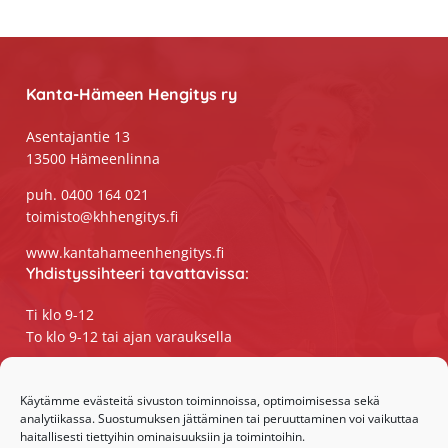
Footer
Kanta-Hämeen Hengitys ry
Asentajantie 13
13500 Hämeenlinna
puh. 0400 164 021
toimisto@khhengitys.fi
www.kantahameenhengitys.fi
Yhdistyssihteeri tavattavissa:
Ti klo 9-12
To klo 9-12 tai ajan varauksella
Puhelimitse ja sähköpostilla tavoitat
yhdistyssihteerin
Käytämme evästeitä sivuston toiminnoissa, optimoimisessa sekä
analytiikassa. Suostumuksen jättäminen tai peruuttaminen voi vaikuttaa
maanantaista perjantaihin klo 9-15
haitallisesti tiettyihin ominaisuuksiin ja toimintoihin.