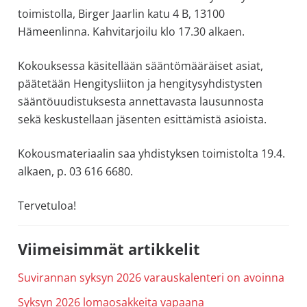
toimistolla, Birger Jaarlin katu 4 B, 13100
allergiat.
Hämeenlinna. Kahvitarjoilu klo 17.30 alkaen.
K-
H
Kokouksessa käsitellään sääntömääräiset asiat,
Hengitys
päätetään Hengitysliiton ja hengitysyhdistysten
ry
sääntöuudistuksesta annettavasta lausunnosta
sekä keskustellaan jäsenten esittämistä asioista.
Kokousmateriaalin saa yhdistyksen toimistolta 19.4.
alkaen, p. 03 616 6680.
Tervetuloa!
Ensisijainen
Viimeisimmät artikkelit
sivupalkki
Suvirannan syksyn 2026 varauskalenteri on avoinna
Syksyn 2026 lomaosakkeita vapaana