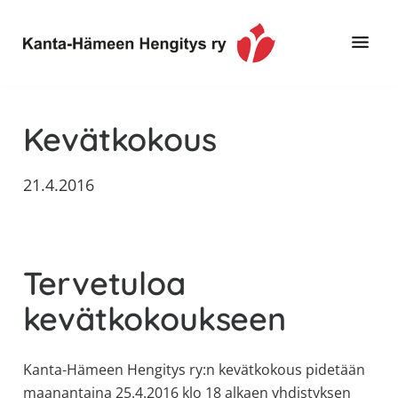
Hyppää
Hyppää
Hyppää
pääsisältöön
ensisijaiseen
alatunnisteeseen
sivupalkkiin
Toimintaa
Kanta-
ja
Hämeen
Kevätkokous
tietoa,
Hengitys
erityisesti
21.4.2016
ry
jos
sinua
koskettaa
astma,
Tervetuloa
keuhkoahtaumatauti,uniapnea,
muut
kevätkokoukseen
keuhkosairaudet,
huono
Kanta-Hämeen Hengitys ry:n kevätkokous pidetään
sisäilma
maanantaina 25.4.2016 klo 18 alkaen yhdistyksen
tai