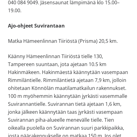
040 084 9049. Jäsensaunat lämpimänä klo 15.00–
allergiat.
19.00.
K-
H
Ajo-ohjeet Suvirantaan
Hengitys
ry
Matka Hämeenlinnan Tiiriöstä (Prisma) 20,5 km.
Käänny Hämeenlinnan Tiiriöstä tielle 130,
Tampereen suuntaan, jota ajetaan 10.5 km
Hakinmäkeen. Hakinmäestä käännytään vasempaan
Rimmiläntielle. Rimmiläntietä ajetaan 7,9 km, jolloin
ohitetaan Könnölän maatilamatkailun rakennukset.
100 m myöhemmin käännytään jyrkästi vasemmalle
Suvirannantielle. Suvirannan tietä ajetaan 1,6 km,
jonka jälkeen käännytään taas jyrkästi vasempaan
Suvirannan piha-alueelle menevälle tielle. Tien
oikealla puolella on Suvirannan suuri parkkipaikka,
josta päärakennukselle on matkaa 150 m. Jos olet