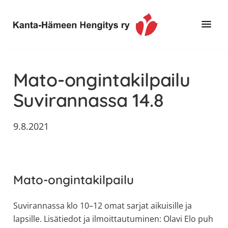
Hyppää
Hyppää
Hyppää
pääsisältöön
ensisijaiseen
alatunnisteeseen
sivupalkkiin
Toimintaa
Kanta-
ja
Hämeen
Mato-ongintakilpailu
tietoa,
Hengitys
erityisesti
Suvirannassa 14.8
ry
jos
sinua
9.8.2021
koskettaa
astma,
keuhkoahtaumatauti,uniapnea,
muut
Mato-ongintakilpailu
keuhkosairaudet,
huono
Suvirannassa klo 10–12 omat sarjat aikuisille ja
sisäilma
lapsille. Lisätiedot ja ilmoittautuminen: Olavi Elo puh
tai