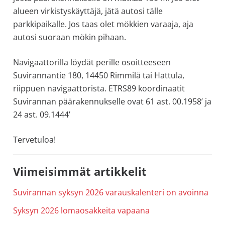
alueen virkistyskäyttäjä, jätä autosi tälle
parkkipaikalle. Jos taas olet mökkien varaaja, aja
autosi suoraan mökin pihaan.
Navigaattorilla löydät perille osoitteeseen
Suvirannantie 180, 14450 Rimmilä tai Hattula,
riippuen navigaattorista. ETRS89 koordinaatit
Suvirannan päärakennukselle ovat 61 ast. 00.1958’ ja
24 ast. 09.1444’
Tervetuloa!
Ensisijainen
Viimeisimmät artikkelit
sivupalkki
Suvirannan syksyn 2026 varauskalenteri on avoinna
Syksyn 2026 lomaosakkeita vapaana