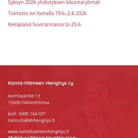
Syksyn 2026 yhdistyksen liikuntaryhmät
Toimisto on lomalla 19.6.-2.8.2026
Kesäpäivä Suvirannassa to 25.6.
Footer
Kanta-Hämeen Hengitys ry
Asentajantie 13
13500 Hämeenlinna
puh. 0400 164 021
toimisto@khhengitys.fi
www.kantahameenhengitys.fi
Yhdistyssihteeri tavattavissa: