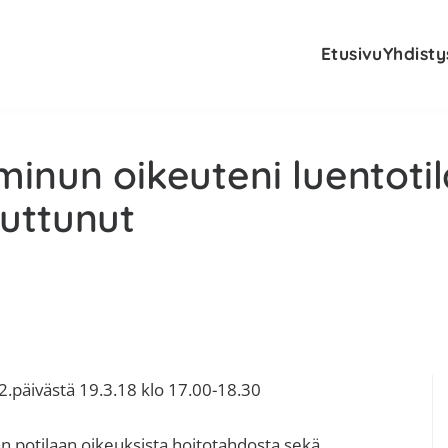
Etusivu
Yhdisty
inun oikeuteni luentotil
uttunut
E
2.päivästä 19.3.18 klo 17.00-18.30
s
 potilaan oikeuksista,hoitotahdosta sekä