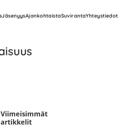
s
Jäsenyys
Ajankohtaista
Suviranta
Yhteystiedot
aisuus
nsisijainen
Viimeisimmät
artikkelit
ivupalkki