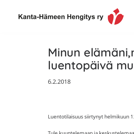
Hyppää
Hyppää
Hyppää
Hyppää
ensisijaiseen
pääsisältöön
ensisijaiseen
alatunnisteeseen
valikkoon
sivupalkkiin
Toimintaa
Kanta-
ja
Minun elämäni,m
Hämeen
tietoa,
Hengitys
erityisesti
luentopäivä mu
ry
jos
sinua
6.2.2018
koskettaa
astma,
keuhkoahtaumatauti,uniapnea,
muut
Luentotilaisuus siirtynyt helmikuun 1
keuhkosairaudet,
huono
Tule kuuntelemaan ja keskustelemaan