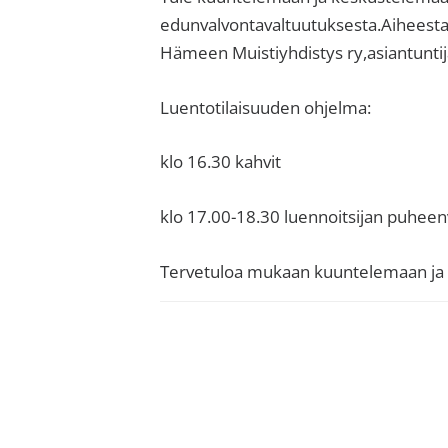
sisäilma
edunvalvontavaltuutuksesta.Aiheesta
tai
Hämeen Muistiyhdistys ry,asiantuntija
allergiat.
K-
Luentotilaisuuden ohjelma:
H
Hengitys
klo 16.30 kahvit
ry
klo 17.00-18.30 luennoitsijan puheen
Tervetuloa mukaan kuuntelemaan ja 