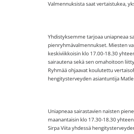
sisäilma
Valmennuksista saat vertaistukea, yksi
tai
allergiat.
K-
H
Yhdistyksemme tarjoaa uniapneaa sair
Hengitys
pienryhmävalmennukset. Miesten va
ry
keskiviikkoisin klo 17.00-18.30 yhte
sairautena sekä sen omahoitoon liitt
Ryhmää ohjaavat koulutettu vertaisohj
hengitysterveyden asiantuntija Matle
Uniapneaa sairastavien naisten pie
maanantaisin klo 17.30-18.30 yhteen
Sirpa Viita yhdessä hengitysterveyd