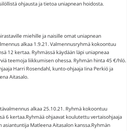
E
löllistä ohjausta ja tietoa uniapnean hoidosta.
s
astaville miehille ja naisille omat uniapnean
lmennus alkaa 1.9.21. Valmennusryhmä kokoontuu
ensä 12 kertaa. Ryhmässä käydään läpi uniapneaa
yviä teemoja liikkumisen ohessa. Ryhmän hinta 45 €/hlö.
aaja Harri Rosendahl, kunto-ohjaaja Iina Perkiö ja
ena Aitasalo.
netävalmennus alkaa 25.10.21. Ryhmä kokoontuu
sä 6 kertaa.Ryhmää ohjaavat koulutettu vertaisohjaaja
en asiantuntija Matleena Aitasalon kanssa.Ryhmän