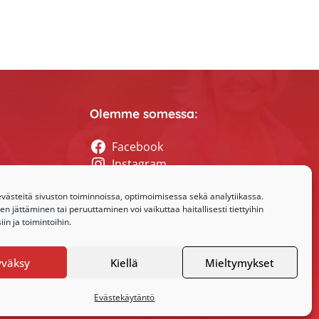
Olemme somessa:
Facebook
Instagram
tyssihteerin
ästeitä sivuston toiminnoissa, optimoimisessa sekä analytiikassa.
 jättäminen tai peruuttaminen voi vaikuttaa haitallisesti tiettyihin
in ja toimintoihin.
yväksy
Kiellä
Mieltymykset
Evästekäytäntö