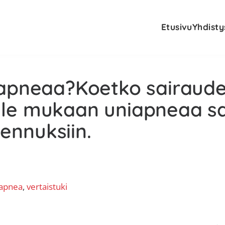
Etusivu
Yhdisty
iapneaa?Koetko sairau
le mukaan uniapneaa sa
nnuksiin.
apnea
, 
vertaistuki