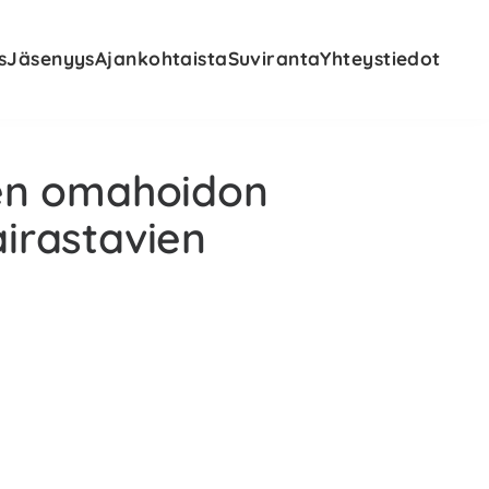
s
Jäsenyys
Ajankohtaista
Suviranta
Yhteystiedot
den omahoidon
irastavien