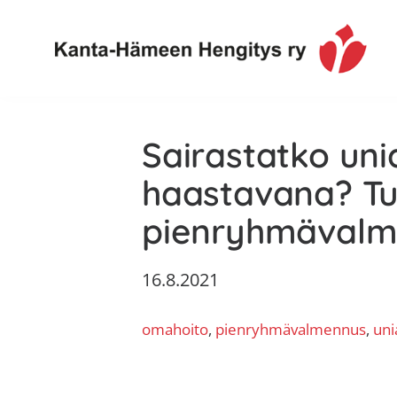
Hyppää
Hyppää
Hyppää
Hyppää
ensisijaiseen
pääsisältöön
ensisijaiseen
alatunnisteeseen
valikkoon
sivupalkkiin
Toimintaa
Kanta-
ja
Sairastatko un
Hämeen
tietoa,
Hengitys
erityisesti
haastavana? Tu
ry
jos
pienryhmävalme
sinua
koskettaa
16.8.2021
astma,
keuhkoahtaumatauti,uniapnea,
omahoito
, 
pienryhmävalmennus
, 
uni
muut
keuhkosairaudet,
huono