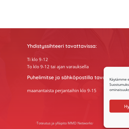
Yhdistyssihteeri tavattavissa:
Ti klo 9-12
To klo 9-12 tai ajan varauksella
Puhelimitse ja sähköpostilla tavoitat yhdis
Käytämme ev
Suostumuksen
ominaisuuksi
maanantaista perjantaihin klo 9-15
H
·Toteutus ja ylläpito
MMD Networks
·