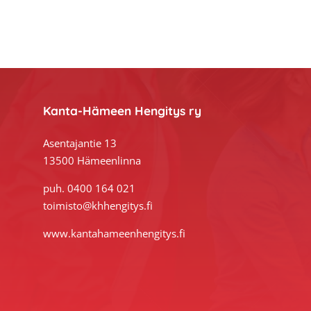
Footer
Kanta-Hämeen Hengitys ry
Asentajantie 13
13500 Hämeenlinna
puh. 0400 164 021
toimisto@khhengitys.fi
www.kantahameenhengitys.fi