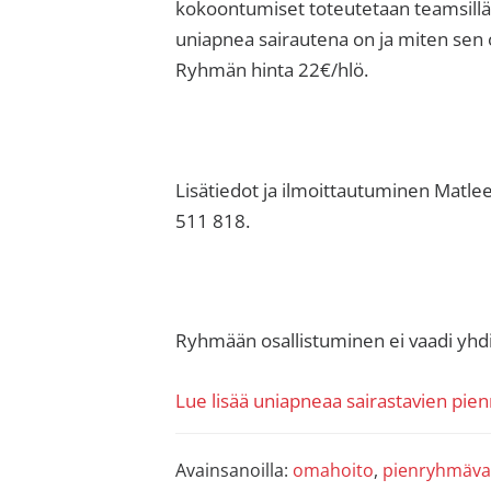
kokoontumiset toteutetaan teamsillä
uniapnea sairautena on ja miten sen 
Ryhmän hinta 22€/hlö.
Lisätiedot ja ilmoittautuminen Matle
511 818.
Ryhmään osallistuminen ei vaadi yhd
Lue lisää uniapneaa sairastavien pi
Avainsanoilla:
omahoito
,
pienryhmäv