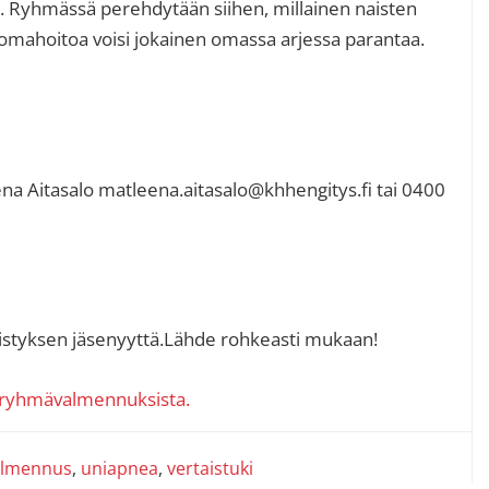
. Ryhmässä perehdytään siihen, millainen naisten
omahoitoa voisi jokainen omassa arjessa parantaa.
ena Aitasalo matleena.aitasalo@khhengitys.fi tai 0400
istyksen jäsenyyttä.Lähde rohkeasti mukaan!
enryhmävalmennuksista.
almennus
,
uniapnea
,
vertaistuki