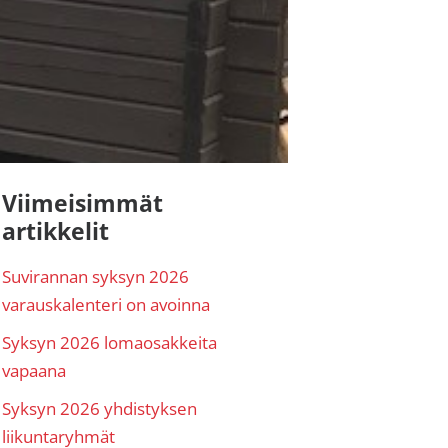
nsisijainen
Viimeisimmät
artikkelit
ivupalkki
Suvirannan syksyn 2026
varauskalenteri on avoinna
Syksyn 2026 lomaosakkeita
vapaana
Syksyn 2026 yhdistyksen
liikuntaryhmät