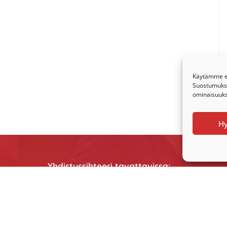
Käytämme ev
Suostumuksen
ominaisuuksi
H
Yhdistyssihteeri tavattavissa:
Ti klo 9-12
To klo 9-12 tai ajan varauksella
Puhelimitse ja sähköpostilla tavoitat yhdis