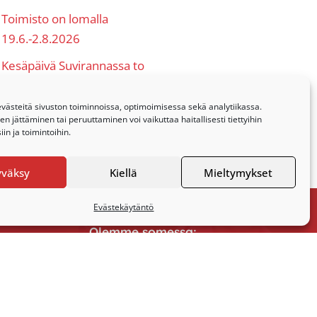
Toimisto on lomalla
19.6.-2.8.2026
Kesäpäivä Suvirannassa to
25.6.
ästeitä sivuston toiminnoissa, optimoimisessa sekä analytiikassa.
 jättäminen tai peruuttaminen voi vaikuttaa haitallisesti tiettyihin
in ja toimintoihin.
yväksy
Kiellä
Mieltymykset
Evästekäytäntö
Olemme somessa:
Facebook
Instagram
tyssihteerin