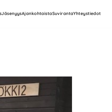
s
Jäsenyys
Ajankohtaista
Suviranta
Yhteystiedot