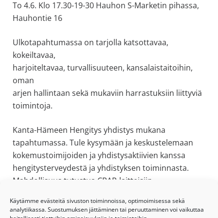
To 4.6. Klo 17.30-19-30 Hauhon S-Marketin pihassa,
Hauhontie 16
Ulkotapahtumassa on tarjolla katsottavaa,
kokeiltavaa,
harjoiteltavaa, turvallisuuteen, kansalaistaitoihin,
oman
arjen hallintaan sekä mukaviin harrastuksiin liittyviä
toimintoja.
Kanta-Hämeen Hengitys yhdistys mukana
tapahtumassa. Tule kysymään ja keskustelemaan
kokemustoimijoiden ja yhdistysaktiivien kanssa
hengitysterveydestä ja yhdistyksen toiminnasta.
Mahdollisuus tutustua CPAP-laitteisiin.
Käytämme evästeitä sivuston toiminnoissa, optimoimisessa sekä
Ensisijainen
Viimeisimmät artikkelit
analytiikassa. Suostumuksen jättäminen tai peruuttaminen voi vaikuttaa