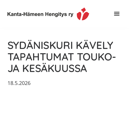
Hyppää
Hyppää
Hyppää
pääsisältöön
ensisijaiseen
alatunnisteeseen
sivupalkkiin
Toimintaa
Kanta-
ja
Hämeen
SYDÄNISKURI KÄVELY
tietoa,
Hengitys
erityisesti
TAPAHTUMAT TOUKO-
ry
jos
JA KESÄKUUSSA
sinua
koskettaa
astma,
18.5.2026
keuhkoahtaumatauti,uniapnea,
muut
keuhkosairaudet,
huono
sisäilma
tai